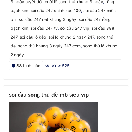
3 ngày tuyệt đối
,
nuôi lô song thủ khung 3 ngày
,
rồng
bạch kim
,
soi cầu 247 chính xác 100
,
soi cầu 247 miễn
phí
,
soi cầu 247 net khung 3 ngày
,
soi cầu 247 rồng
bạch kim
,
soi cầu 247 tv
,
soi cầu 247 vip
,
soi cầu 888
247
,
soi cầu lô kép
,
soi lô khung 2 ngày 247
,
song thủ
de
,
song thủ khung 3 ngày 247 com
,
song thủ lô khung
2 ngày
ở
88 bình luận
View 626
soi
cầu
song
soi cầu song thủ đề mb siêu vip
thủ
lô
kép
mb