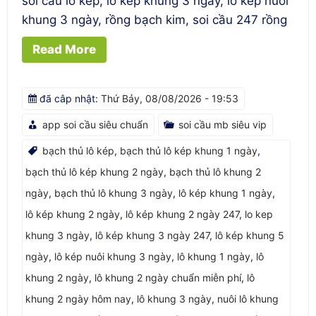
soi cầu lô kép, lô kép khung 3 ngày, lô kép nuôi
khung 3 ngày, rồng bạch kim, soi cầu 247 rồng
Read More
đã câp nhật:
Thứ Bảy, 08/08/2026 - 19:53
app soi cầu siêu chuẩn
soi cầu mb siêu vip
bạch thủ lô kép
,
bạch thủ lô kép khung 1 ngày
,
bạch thủ lô kép khung 2 ngày
,
bạch thủ lô khung 2
ngày
,
bạch thủ lô khung 3 ngày
,
lô kép khung 1 ngày
,
lô kép khung 2 ngày
,
lô kép khung 2 ngày 247
,
lo kep
khung 3 ngày
,
lô kép khung 3 ngày 247
,
lô kép khung 5
ngày
,
lô kép nuôi khung 3 ngày
,
lô khung 1 ngày
,
lô
khung 2 ngày
,
lô khung 2 ngày chuẩn miễn phí
,
lô
khung 2 ngày hôm nay
,
lô khung 3 ngày
,
nuôi lô khung