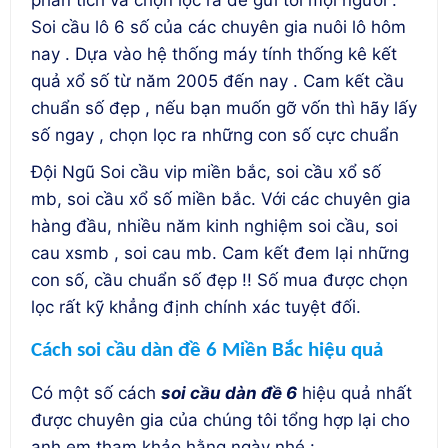
phân tích và chọn lọc ra để gửi tới mọi người .
Soi cầu lô 6 số của các chuyên gia nuôi lô hôm
nay . Dựa vào hệ thống máy tính thống kê kết
quả xổ số từ năm 2005 đến nay . Cam kết cầu
chuẩn số đẹp , nếu bạn muốn gỡ vốn thì hãy lấy
số ngay , chọn lọc ra những con số cực chuẩn
Đội Ngũ Soi cầu vip miền bắc, soi cầu xổ số
mb, soi cầu xổ số miền bắc. Với các chuyên gia
hàng đầu, nhiều năm kinh nghiệm soi cầu, soi
cau xsmb , soi cau mb. Cam kết đem lại những
con số, cầu chuẩn số đẹp !! Số mua được chọn
lọc rất kỹ khẳng định chính xác tuyệt đối.
Cách soi cầu dàn đề 6 Miền Bắc hiệu quả
Có một số cách
soi cầu dàn đề 6
hiệu quả nhất
được chuyên gia của chúng tôi tổng hợp lại cho
anh em tham khảo hằng ngày nhé :