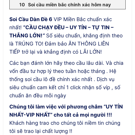
Soi cầu miền bắc chính xác hôm nay
Soi Cầu Dàn Đề 6
VIP Miền Bắc chuẩn xác
nhất!
“CẦU CHẠY ĐỀU – UY TÍN – TỰ TIN –
THẮNG LỚN!
“
Số siêu chuẩn, khắng định theo
là TRÚNG TO! Đảm bảo ĂN THÔNG LIÊN
TIẾP trở lại và khẳng định có LÃI LỚN!
Các bạn đánh lớn hãy theo cầu lâu dài. Và chia
vốn đầu tư hợp lý theo tuần hoặc tháng . Hệ
thống soi cầu lô đề chính xác nhất . Dịch vụ
siêu chuẩn cam kết chỉ 1 click nhận số víp , số
chuẩn ăn đều mỗi ngày
Chúng tôi làm việc với phương châm “UY TÍN
NHẤT-VIP NHẤT” cho tất cả mọi người !!!
Khách hàng trao cho chúng tôi niềm tin chúng
tôi sẽ trao lại chất lượng !!