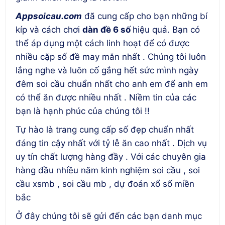
Appsoicau.com
đã cung cấp cho bạn những bí
kíp và cách chơi
dàn đề 6 số
hiệu quả. Bạn có
thể áp dụng một cách linh hoạt để có được
nhiều cặp số đề may mắn nhất . Chúng tôi luôn
lắng nghe và luôn cố gắng hết sức mình ngày
đêm soi cầu chuẩn nhất cho anh em để anh em
có thể ăn được nhiều nhất . Niềm tin của các
bạn là hạnh phúc của chúng tôi !!
Tự hào là trang cung cấp số đẹp chuẩn nhất
đáng tin cậy nhất với tỷ lễ ăn cao nhất . Dịch vụ
uy tín chất lượng hàng đầy . Với các chuyên gia
hàng đầu nhiều năm kinh nghiệm soi cầu , soi
cầu xsmb , soi cầu mb , dự đoán xổ số miền
bắc
Ở đây chúng tôi sẽ gửi đến các bạn danh mục