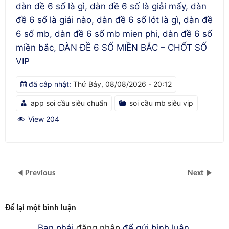
dàn đề 6 số là gì, dàn đề 6 số là giải mấy, dàn
đề 6 số là giải nào, dàn đề 6 số lót là gì, dàn đề
6 số mb, dàn đề 6 số mb mien phi, dàn đề 6 số
miền bắc, DÀN ĐỀ 6 SỐ MIỀN BẮC – CHỐT SỐ
VIP
đã câp nhật:
Thứ Bảy, 08/08/2026 - 20:12
app soi cầu siêu chuẩn
soi cầu mb siêu vip
View 204
Previous
Next
Để lại một bình luận
Bạn phải
đăng nhập
để gửi bình luận.