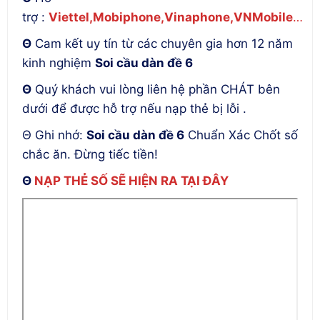
trợ :
Viettel,Mobiphone,Vinaphone,VNMobile
…
Θ
Cam kết uy tín từ các chuyên gia hơn 12 năm
kinh nghiệm
Soi cầu dàn đề 6
Θ
Quý khách vui lòng liên hệ phần CHÁT bên
dưới để được hỗ trợ nếu nạp thẻ bị lỗi .
Θ Ghi nhớ:
Soi cầu dàn đề 6
Chuẩn Xác Chốt số
chắc ăn. Đừng tiếc tiền!
Θ
NẠP THẺ SỐ SẼ HIỆN RA TẠI ĐÂY