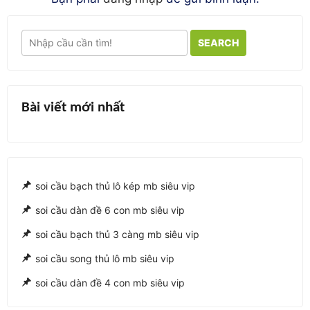
SEARCH
Bài viết mới nhất
soi cầu bạch thủ lô kép mb siêu vip
soi cầu dàn đề 6 con mb siêu vip
soi cầu bạch thủ 3 càng mb siêu vip
soi cầu song thủ lô mb siêu vip
soi cầu dàn đề 4 con mb siêu vip