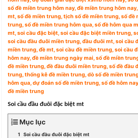
số đề miền trung hôm nay, đề miền trung hôm nay,
mt, số đề miền trung, tịch số đề miền trung, số đ
trung, số đề miền trung hôm qua, số đề hôm qua miề
mt, soi cầu đặc biệt, soi cầu đặc biệt miền trung, 
soi cầu đầu đuôi miền trung, đầu đuôi mt, soi cầu 
miền trung, đề mt, soi cầu đề miền trung, soi cầu
hôm nay, đề miền trung ngày mai, số đề miền trung
đề miền trung, đề đầu đuôi miền trung, số đề đầu 
trung, thống kê đề miền trung, dò số đề miền trung
hôm qua, dự đoán số đề miền trung, số đề hôm nay
đề miền trung
Soi cầu đầu đuôi đặc biệt mt
Mục lục
Soi cầu đầu đuôi đặc biệt mt