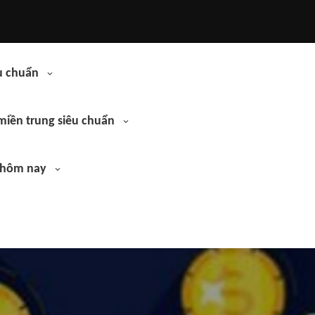
u chuẩn
 miền trung siêu chuẩn
ô hôm nay