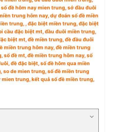
 số đề hôm nay mien trung, sớ đầu đuôi
ề miền trung hôm nay, dự đoán số đề miền
n trung, , đặc biệt miền trung, đặc biệt
soi cầu đặc biệt mt, đầu đuôi miền trung,
đặc biệt mt, đề miền trung, đề đầu đuôi
 đề miền trung hôm nay, đề miền trung
, số đề mt, đề miền trung hôm nay, số
đuôi, đề đặc biệt, số đề hôm qua miền
, so de mien trung, số đề miền trung
 mien trung, kết quả số đề miền trung,