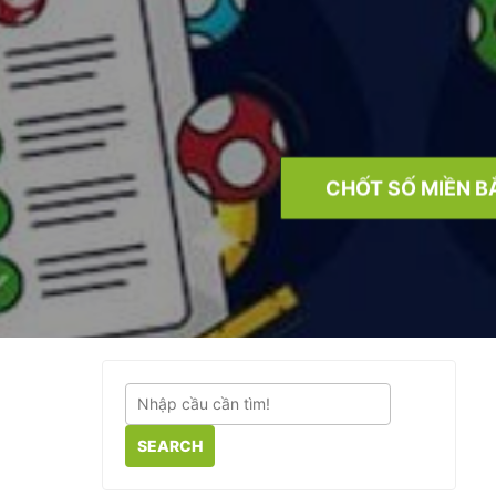
CHỐT SỐ MIỀN B
SEARCH