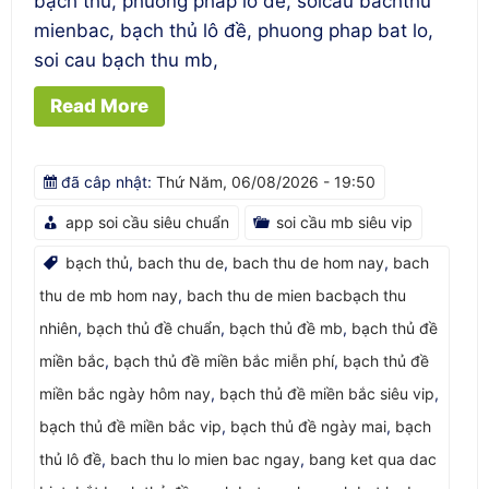
bạch thủ, phuong phap lo de, soicau bachthu
mienbac, bạch thủ lô đề, phuong phap bat lo,
soi cau bạch thu mb,
Read More
đã câp nhật:
Thứ Năm, 06/08/2026 - 19:50
app soi cầu siêu chuẩn
soi cầu mb siêu vip
bạch thủ
,
bach thu de
,
bach thu de hom nay
,
bach
thu de mb hom nay
,
bach thu de mien bacbạch thu
nhiên
,
bạch thủ đề chuẩn
,
bạch thủ đề mb
,
bạch thủ đề
miền bắc
,
bạch thủ đề miền bắc miễn phí
,
bạch thủ đề
miền bắc ngày hôm nay
,
bạch thủ đề miền bắc siêu vip
,
bạch thủ đề miền bắc vip
,
bạch thủ đề ngày mai
,
bạch
thủ lô đề
,
bach thu lo mien bac ngay
,
bang ket qua dac