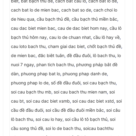
biet
,
bắt bạch thủ đề
,
cach bat cau lo
,
cach bat lo de
,
cach bat lo de mien bac
,
cach bat so de
,
cach choi lo
de hieu qua
,
cầu bạch thủ đề
,
cầu bạch thủ miền bắc
,
cau dac biet mien bac
,
cau de dac biet hom nay
,
cầu lô
bạch thủ hôm nay
,
cau lo de chuan nhat
,
cầu lô hay về
,
cau loto bach thu
,
cham giai dac biet
,
chốt bạch thủ đề
,
de mien bac
,
đăc biêt tuân
,
đề đầu đuôi
,
lô bach thu
,
lo
nuoi 7 ngay
,
phan tich bach thu
,
phương pháp bắt đề
dàn
,
phuong phap bat lo
,
phuong phap danh de
,
phuong phap lo de
,
số đề đầu đuôi
,
soi cau bạch thu
,
soi cau bạch thu mb
,
soi cau bach thu mien nam
,
soi
cau bt
,
soi cau dac biet xsmb
,
soi cau dac biet xstd
,
soi
cầu đề đầu đuôi
,
soi cầu đề đầu đuôi miền bắc
,
soi câu
lô bach thu
,
soi cau lo hay
,
soi cầu lô tô bạch thủ
,
soi
cầu song thủ đề
,
soi lo de bach thu
,
soicau bachthu