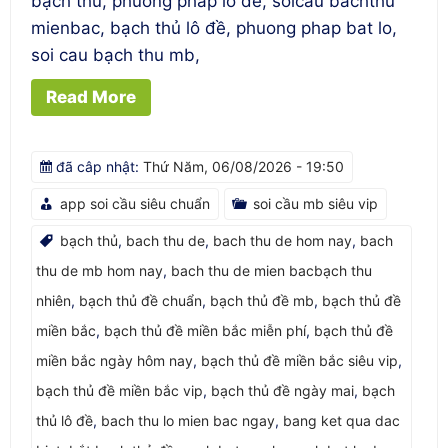
bạch thủ, phuong phap lo de, soicau bachthu
mienbac, bạch thủ lô đề, phuong phap bat lo,
soi cau bạch thu mb,
Read More
đã câp nhật:
Thứ Năm, 06/08/2026 - 19:50
app soi cầu siêu chuẩn
soi cầu mb siêu vip
bạch thủ
,
bach thu de
,
bach thu de hom nay
,
bach
thu de mb hom nay
,
bach thu de mien bacbạch thu
nhiên
,
bạch thủ đề chuẩn
,
bạch thủ đề mb
,
bạch thủ đề
miền bắc
,
bạch thủ đề miền bắc miễn phí
,
bạch thủ đề
miền bắc ngày hôm nay
,
bạch thủ đề miền bắc siêu vip
,
bạch thủ đề miền bắc vip
,
bạch thủ đề ngày mai
,
bạch
thủ lô đề
,
bach thu lo mien bac ngay
,
bang ket qua dac