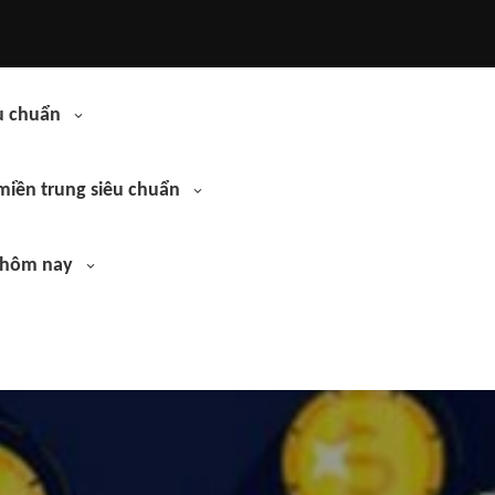
u chuẩn
 miền trung siêu chuẩn
ô hôm nay