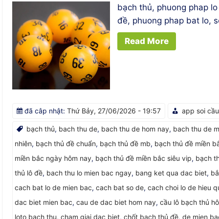
bạch thủ, phuong phap lo
đề, phuong phap bat lo, s
Read More
đã câp nhật:
Thứ Bảy, 27/06/2026 - 19:57
app soi cầu
bạch thủ
,
bach thu de
,
bach thu de hom nay
,
bach thu de 
nhiên
,
bạch thủ đề chuẩn
,
bạch thủ đề mb
,
bạch thủ đề miền b
miền bắc ngày hôm nay
,
bạch thủ đề miền bắc siêu vip
,
bạch t
thủ lô đề
,
bach thu lo mien bac ngay
,
bang ket qua dac biet
,
bắ
cach bat lo de mien bac
,
cach bat so de
,
cach choi lo de hieu q
dac biet mien bac
,
cau de dac biet hom nay
,
cầu lô bạch thủ h
loto bach thu
,
cham giai dac biet
,
chốt bạch thủ đề
,
de mien ba