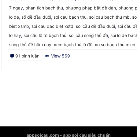
7 ngay
,
phan tich bach thu
,
phương pháp bắt đề dàn
,
phuong p
lo de
,
số đề đầu đuôi
,
soi cau bạch thu
,
soi cau bạch thu mb
,
so
biet xsmb
,
soi cau dac biet xstd
,
soi cầu đề đầu đuôi
,
soi cầu đ
lo hay
,
soi cầu lô tô bạch thủ
,
soi cầu song thủ đề
,
soi lo de bac
song thủ đề hôm nay
,
xem bạch thủ lô đề
,
xo so bach thu mien
ở
91 bình luận
View 569
soi
cầu
song
thủ
đề
mb
siêu
vip
appsoicau.com - app soi cầu siêu chuẩn