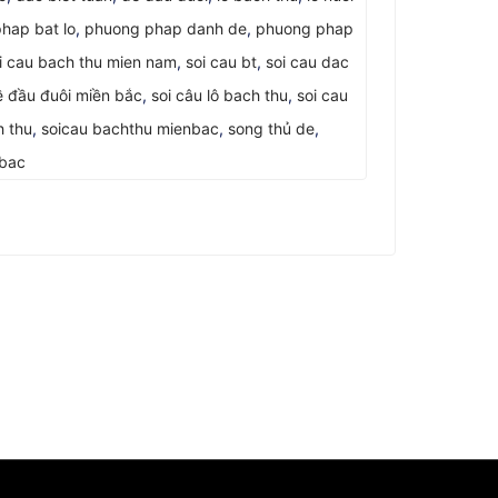
hap bat lo
,
phuong phap danh de
,
phuong phap
i cau bach thu mien nam
,
soi cau bt
,
soi cau dac
ề đầu đuôi miền bắc
,
soi câu lô bach thu
,
soi cau
h thu
,
soicau bachthu mienbac
,
song thủ de
,
 bac