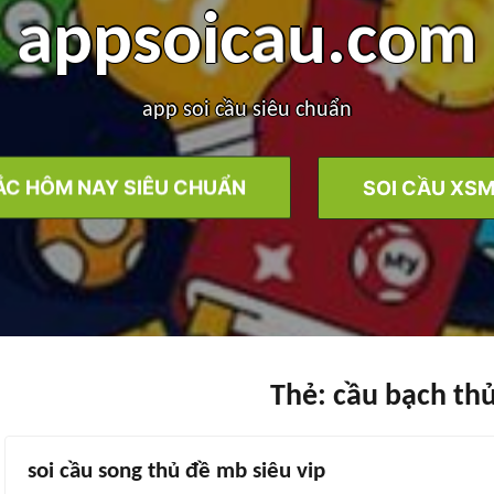
a
p
p
s
o
i
c
a
u
.
c
o
m
app soi cầu siêu chuẩn
ẮC HÔM NAY SIÊU CHUẨN
SOI CẦU XSM
Thẻ:
cầu bạch th
soi cầu song thủ đề mb siêu vip