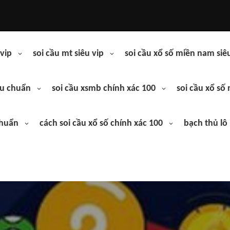
 vip
soi cầu mt siêu vip
soi cầu xổ số miền nam siê
êu chuẩn
soi cầu xsmb chính xác 100
soi cầu xổ số
chuẩn
cách soi cầu xổ số chính xác 100
bạch thủ l