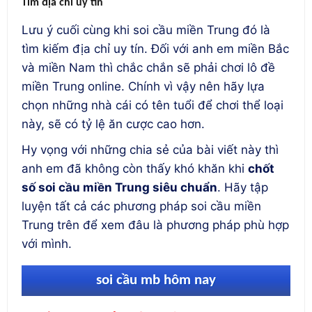
Tìm địa chỉ uy tín
Lưu ý cuối cùng khi soi cầu miền Trung đó là
tìm kiếm địa chỉ uy tín. Đối với anh em miền Bắc
và miền Nam thì chắc chắn sẽ phải chơi lô đề
miền Trung online. Chính vì vậy nên hãy lựa
chọn những nhà cái có tên tuổi để chơi thể loại
này, sẽ có tỷ lệ ăn cược cao hơn.
Hy vọng với những chia sẻ của bài viết này thì
anh em đã không còn thấy khó khăn khi
chốt
số soi cầu miền Trung siêu chuẩn
. Hãy tập
luyện tất cả các phương pháp soi cầu miền
Trung trên để xem đâu là phương pháp phù hợp
với mình.
soi cầu mb hôm nay