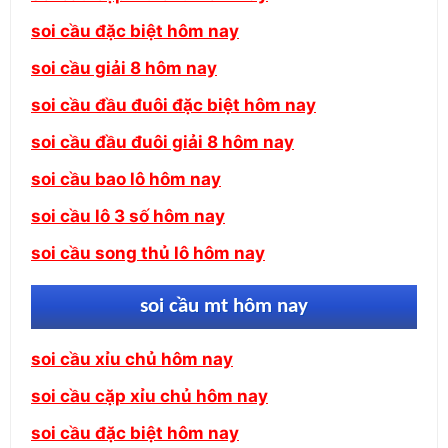
soi cầu đặc biệt hôm nay
soi cầu giải 8 hôm nay
soi cầu đầu đuôi đặc biệt hôm nay
soi cầu đầu đuôi giải 8 hôm nay
soi cầu bao lô hôm nay
soi cầu lô 3 số hôm nay
soi cầu song thủ lô hôm nay
soi cầu mt hôm nay
soi cầu xỉu chủ hôm nay
soi cầu cặp xỉu chủ hôm nay
soi cầu đặc biệt hôm nay