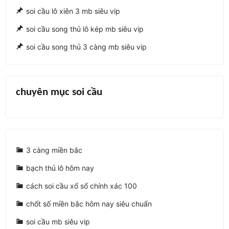
soi cầu lô xiên 3 mb siêu vip
soi cầu song thủ lô kép mb siêu vip
soi cầu song thủ 3 càng mb siêu vip
chuyên mục soi cầu
3 càng miền bắc
bạch thủ lô hôm nay
cách soi cầu xổ số chính xác 100
chốt số miền bắc hôm nay siêu chuẩn
soi cầu mb siêu vip