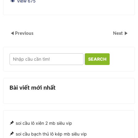
View 675
Previous
Next
SEARCH
Bài viết mới nhất
soi cầu lô xiên 2 mb siêu vip
soi cầu bạch thủ lô kép mb siêu vip