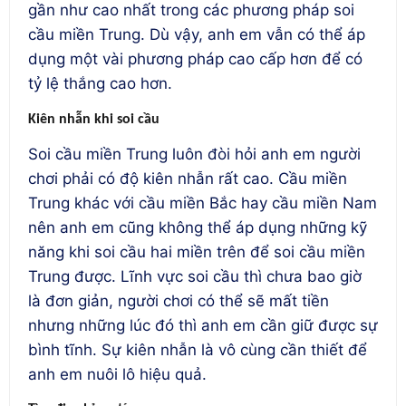
gần như cao nhất trong các phương pháp soi
cầu miền Trung. Dù vậy, anh em vẫn có thể áp
dụng một vài phương pháp cao cấp hơn để có
tỷ lệ thắng cao hơn.
Kiên nhẫn khi soi cầu
Soi cầu miền Trung luôn đòi hỏi anh em người
chơi phải có độ kiên nhẫn rất cao. Cầu miền
Trung khác với cầu miền Bắc hay cầu miền Nam
nên anh em cũng không thể áp dụng những kỹ
năng khi soi cầu hai miền trên để soi cầu miền
Trung được. Lĩnh vực soi cầu thì chưa bao giờ
là đơn giản, người chơi có thể sẽ mất tiền
nhưng những lúc đó thì anh em cần giữ được sự
bình tĩnh. Sự kiên nhẫn là vô cùng cần thiết để
anh em nuôi lô hiệu quả.