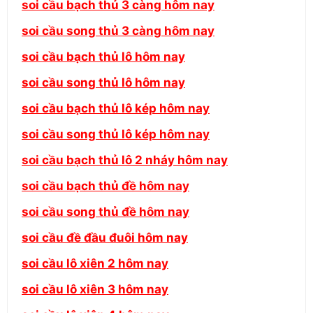
soi cầu bạch thủ 3 càng hôm nay
soi cầu song thủ 3 càng hôm nay
soi cầu bạch thủ lô hôm nay
soi cầu song thủ lô hôm nay
soi cầu bạch thủ lô kép hôm nay
soi cầu song thủ lô kép hôm nay
soi cầu bạch thủ lô 2 nháy hôm nay
soi cầu bạch thủ đề hôm nay
soi cầu song thủ đề hôm nay
soi cầu đề đầu đuôi hôm nay
soi cầu lô xiên 2 hôm nay
soi cầu lô xiên 3 hôm nay