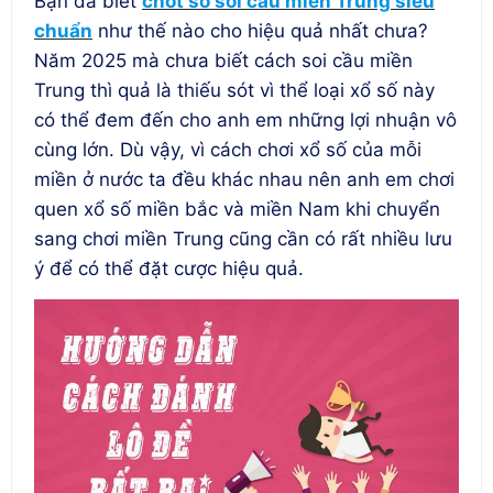
Bạn đã biết
chốt số soi cầu miền Trung siêu
chuẩn
như thế nào cho hiệu quả nhất chưa?
Năm 2025 mà chưa biết cách soi cầu miền
Trung thì quả là thiếu sót vì thể loại xổ số này
có thể đem đến cho anh em những lợi nhuận vô
cùng lớn. Dù vậy, vì cách chơi xổ số của mỗi
miền ở nước ta đều khác nhau nên anh em chơi
quen xổ số miền bắc và miền Nam khi chuyển
sang chơi miền Trung cũng cần có rất nhiều lưu
ý để có thể đặt cược hiệu quả.