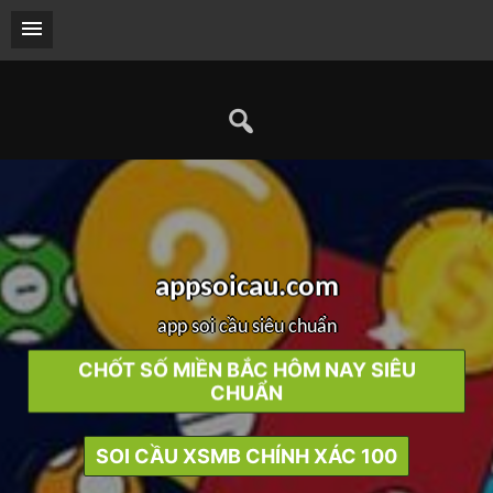
Skip
to
content
a
p
p
s
o
i
c
a
u
.
c
o
m
app soi cầu siêu chuẩn
CHỐT SỐ MIỀN BẮC HÔM NAY SIÊU
CHUẨN
SOI CẦU XSMB CHÍNH XÁC 100