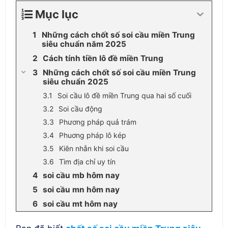
Mục lục
Những cách chốt số soi cầu miền Trung
siêu chuẩn năm 2025
Cách tính tiền lô đề miền Trung
Những cách chốt số soi cầu miền Trung
siêu chuẩn 2025
Soi cầu lô đề miền Trung qua hai số cuối
Soi cầu động
Phương pháp quả trám
Phuơng pháp lô kép
Kiên nhẫn khi soi cầu
Tìm địa chỉ uy tín
soi cầu mb hôm nay
soi cầu mn hôm nay
soi cầu mt hôm nay