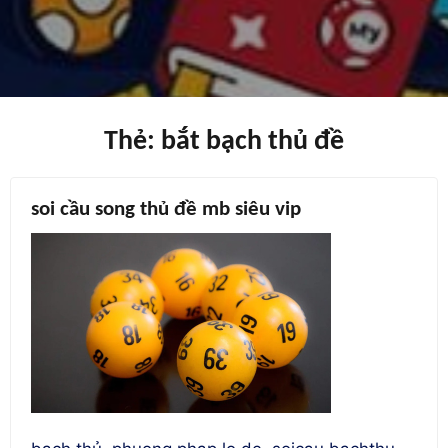
Thẻ:
bắt bạch thủ đề
soi cầu song thủ đề mb siêu vip