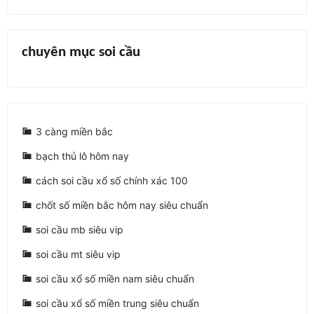
chuyên mục soi cầu
3 càng miền bắc
bạch thủ lô hôm nay
cách soi cầu xổ số chính xác 100
chốt số miền bắc hôm nay siêu chuẩn
soi cầu mb siêu vip
soi cầu mt siêu vip
soi cầu xổ số miền nam siêu chuẩn
soi cầu xổ số miền trung siêu chuẩn