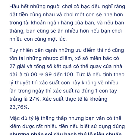
Hầu hết những người chơi cờ bạc đều nghĩ rằng
đặt tiền cùng nhau và chơi một con sẽ nhẹ hơn
trong tài khoản ngân hàng của bạn, và nếu bạn
thắng, bạn cũng sẽ ăn nhiều hơn nếu bạn chơi
nhiều con cùng một lúc.
Tuy nhiên bên cạnh những ưu điểm thì nó cũng
tồn tại những nhược điểm, xổ số miền bắc có
27 giải và tổng số kết quả có thể quay của nhà
đài là từ 00 => 99 đến 100. Tức là nếu tính theo
lý thuyết thì xác suất con này không về nhiều
lần trong ngày thì xác suất ra đúng 1 con tay
trắng là 27%. Xác suất thực tế là khoảng
23,76%.
Mặc dù tỷ lệ thắng thấp nhưng bạn vẫn có thể
kiếm được rất nhiều tiền nếu biết sử dụng đúng
phương pháp soi cầu bạch thủ lô siêu chuẩn
.