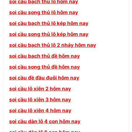
soi cầu bạch thủ lô hôm nay
soi cầu song thủ lô hôm nay
soi cầu bạch thủ lô kép hôm nay
soi cầu song thủ lô kép hôm nay
soi cầu bạch thủ lô 2 nháy hôm nay
soi cầu bạch thủ đề hôm nay
soi cầu song thủ đề hôm nay
soi cầu đề đầu đuôi hôm nay
soi cầu lô xiên 2 hôm nay
soi cầu lô xiên 3 hôm nay
soi cầu lô xiên 4 hôm nay
soi cầu dàn lô 4 con hôm nay