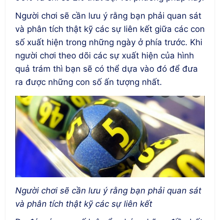
Người chơi sẽ cần lưu ý rằng bạn phải quan sát
và phân tích thật kỹ các sự liên kết giữa các con
số xuất hiện trong những ngày ở phía trước. Khi
người chơi theo dõi các sự xuất hiện của hình
quả trám thì bạn sẽ có thể dựa vào đó để đưa
ra được những con số ấn tượng nhất.
Người chơi sẽ cần lưu ý rằng bạn phải quan sát
và phân tích thật kỹ các sự liên kết