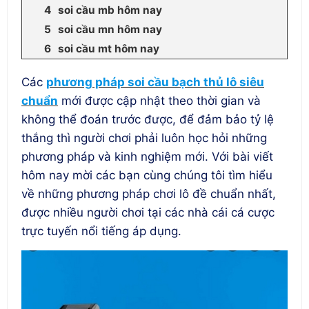
soi cầu mb hôm nay
soi cầu mn hôm nay
soi cầu mt hôm nay
Các
phương pháp soi cầu bạch thủ lô siêu
chuẩn
mới được cập nhật theo thời gian và
không thể đoán trước được, để đảm bảo tỷ lệ
thắng thì người chơi phải luôn học hỏi những
phương pháp và kinh nghiệm mới. Với bài viết
hôm nay mời các bạn cùng chúng tôi tìm hiểu
về những phương pháp chơi lô đề chuẩn nhất,
được nhiều người chơi tại các nhà cái cá cược
trực tuyến nổi tiếng áp dụng.