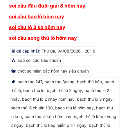
soi cầu đầu đuôi giải 8 hôm nay
soi cầu bao lô hôm nay
soi cầu lô 3 số hôm nay
soi cầu song thủ lô hôm nay
đã câp nhật:
Thứ Ba, 04/08/2026 - 20:18
app soi cầu siêu chuẩn
chốt số miền bắc hôm nay siêu chuẩn
bach thu 247
,
bach thu 3cang
,
bạch thủ kép
,
bạch
thủ lô
,
bach thu lo
,
bạch thủ lô 2 ngày
,
bạch thủ lô 2
nháy
,
bạch thủ lô 2 nháy hôm nay
,
bach thu lo 3 ngay
,
bạch thủ lô chuẩn 100
,
bạch thủ lô hôm nay
,
bach thu
lo kep
,
bạch thủ lô kép hôm nay
,
bạch thủ lô kép khung
2 ngày
,
bạch thủ lô kép miễn phí 1 ngày
,
bạch thủ lô