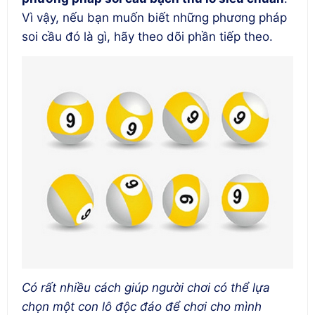
Vì vậy, nếu bạn muốn biết những phương pháp
soi cầu đó là gì, hãy theo dõi phần tiếp theo.
Có rất nhiều cách giúp người chơi có thể lựa
chọn một con lô độc đáo để chơi cho mình