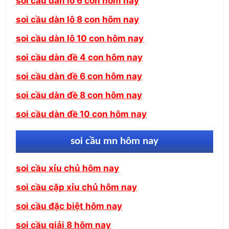
soi cầu dàn lô 6 con hôm nay
soi cầu dàn lô 8 con hôm nay
soi cầu dàn lô 10 con hôm nay
soi cầu dàn đề 4 con hôm nay
soi cầu dàn đề 6 con hôm nay
soi cầu dàn đề 8 con hôm nay
soi cầu dàn đề 10 con hôm nay
soi cầu mn hôm nay
soi cầu xỉu chủ hôm nay
soi cầu cặp xỉu chủ hôm nay
soi cầu đặc biệt hôm nay
soi cầu giải 8 hôm nay