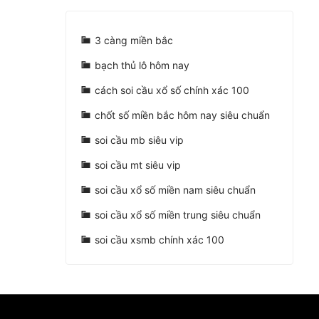
3 càng miền bắc
bạch thủ lô hôm nay
cách soi cầu xổ số chính xác 100
chốt số miền bắc hôm nay siêu chuẩn
soi cầu mb siêu vip
soi cầu mt siêu vip
soi cầu xổ số miền nam siêu chuẩn
soi cầu xổ số miền trung siêu chuẩn
soi cầu xsmb chính xác 100