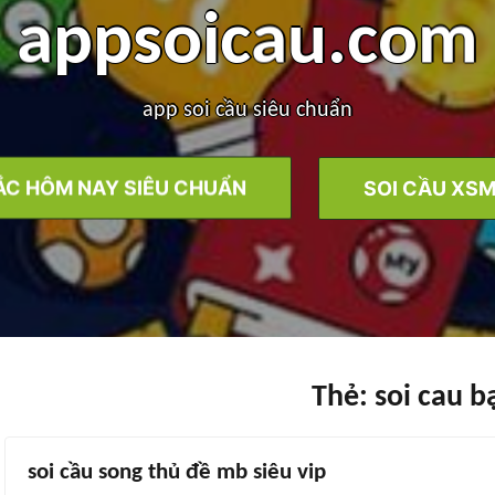
a
p
p
s
o
i
c
a
u
.
c
o
m
app soi cầu siêu chuẩn
ẮC HÔM NAY SIÊU CHUẨN
SOI CẦU XSM
Thẻ:
soi cau b
soi cầu song thủ đề mb siêu vip