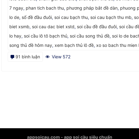
7 ngay
,
phan tich bach thu
,
phương pháp bắt đề dàn
,
phuong p
lo de
,
số đề đầu đuôi
,
soi cau bạch thu
,
soi cau bạch thu mb
,
so
biet xsmb
,
soi cau dac biet xstd
,
soi cầu đề đầu đuôi
,
soi cầu đ
lo hay
,
soi cầu lô tô bạch thủ
,
soi cầu song thủ đề
,
soi lo de bac
song thủ đề hôm nay
,
xem bạch thủ lô đề
,
xo so bach thu mien
ở
91 bình luận
View 572
soi
cầu
song
thủ
đề
mb
siêu
vip
appsoicau.com - app soi cầu siêu chuẩn