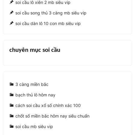
soi cầu lô xiên 2 mb siêu vip
soi cầu song thủ 3 càng mb siêu vip
soi cầu dàn lô 10 con mb siêu vip
chuyên mục soi cầu
3 càng miền bắc
bạch thủ lô hôm nay
cách soi cầu xổ số chính xác 100
chốt số miền bắc hôm nay siêu chuẩn
soi cầu mb siêu vip