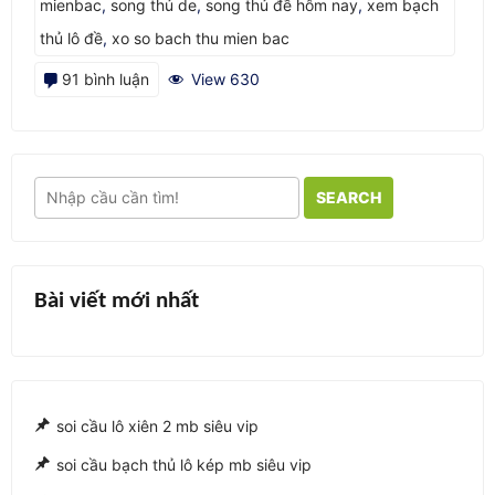
mienbac
,
song thủ de
,
song thủ đề hôm nay
,
xem bạch
thủ lô đề
,
xo so bach thu mien bac
ở
91 bình luận
View 630
soi
cầu
song
SEARCH
thủ
đề
mb
Bài viết mới nhất
siêu
vip
soi cầu lô xiên 2 mb siêu vip
soi cầu bạch thủ lô kép mb siêu vip