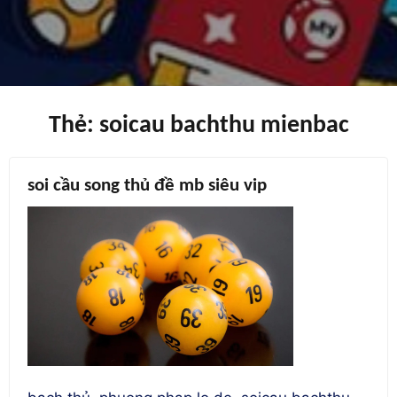
Thẻ:
soicau bachthu mienbac
soi cầu song thủ đề mb siêu vip