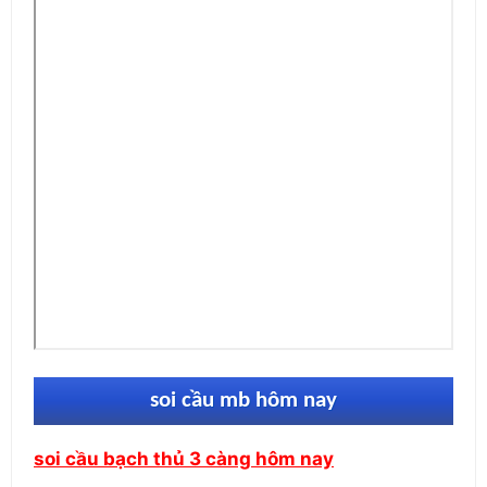
soi cầu mb hôm nay
soi cầu bạch thủ 3 càng hôm nay