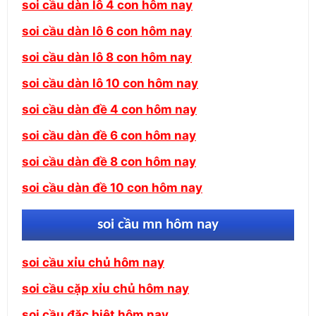
soi cầu dàn lô 4 con hôm nay
soi cầu dàn lô 6 con hôm nay
soi cầu dàn lô 8 con hôm nay
soi cầu dàn lô 10 con hôm nay
soi cầu dàn đề 4 con hôm nay
soi cầu dàn đề 6 con hôm nay
soi cầu dàn đề 8 con hôm nay
soi cầu dàn đề 10 con hôm nay
soi cầu mn hôm nay
soi cầu xỉu chủ hôm nay
soi cầu cặp xỉu chủ hôm nay
soi cầu đặc biệt hôm nay