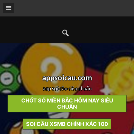
Skip
to
content
a
p
p
s
o
i
c
a
u
.
c
o
m
app soi cầu siêu chuẩn
CHỐT SỐ MIỀN BẮC HÔM NAY SIÊU
CHUẨN
SOI CẦU XSMB CHÍNH XÁC 100