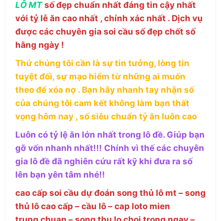
LÔ MT
số đẹp chuẩn nhất đáng tin cậy nhất
với tỷ lễ ăn cao nhất , chính xác nhất . Dịch vụ
được các chuyên gia soi cầu số đẹp chốt số
hằng ngày !
Thứ chúng tôi cần là sự tin tưởng, lòng tin
tuyệt đối, sự mạo hiểm từ những ai muốn
theo để xóa nợ . Bạn hãy nhanh tay nhận số
của chúng tôi cam kết không làm bạn thất
vọng hôm nay , số siêu chuẩn tỷ ăn luôn cao
Luôn có tỷ lệ ăn lớn nhất trong lô đề. Giúp bạn
gỡ vốn nhanh nhất!!! Chính vì thế các chuyên
gia lô đề đã nghiên cứu rất kỹ khi đưa ra số
lên bạn yên tâm nhé!!
cao cấp soi cầu dự đoán song thủ lô mt – song
thủ lô cao cấp – cầu lô – cap loto mien
trung chuan – song thu lo choi trong ngay –