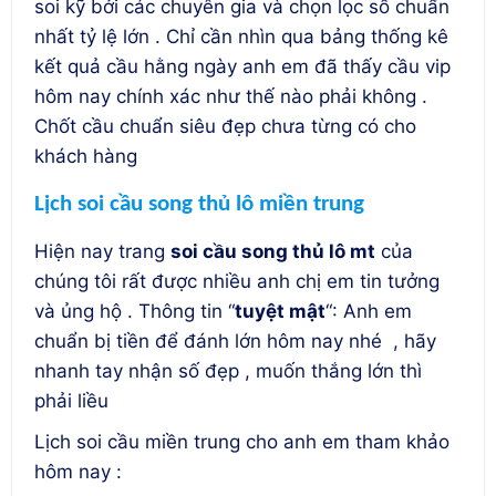
soi kỹ bởi các chuyên gia và chọn lọc số chuẩn
nhất tỷ lệ lớn . Chỉ cần nhìn qua bảng thống kê
kết quả cầu hằng ngày anh em đã thấy cầu vip
hôm nay chính xác như thế nào phải không .
Chốt cầu chuẩn siêu đẹp chưa từng có cho
khách hàng
Lịch soi cầu song thủ lô miền trung
Hiện nay trang
soi cầu song thủ lô mt
của
chúng tôi rất được nhiều anh chị em tin tưởng
và ủng hộ . Thông tin “
tuyệt mật
“: Anh em
chuẩn bị tiền để đánh lớn hôm nay nhé , hãy
nhanh tay nhận số đẹp , muốn thắng lớn thì
phải liều
Lịch soi cầu miền trung cho anh em tham khảo
hôm nay :