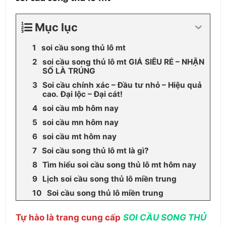
Mục lục
soi cầu song thủ lô mt
soi cầu song thủ lô mt GIÁ SIÊU RẺ – NHẬN
SỐ LÀ TRÚNG
Soi cầu chính xác – Đầu tư nhỏ – Hiệu quả
cao. Đại lộc – Đại cát!
soi cầu mb hôm nay
soi cầu mn hôm nay
soi cầu mt hôm nay
Soi cầu song thủ lô mt là gì?
Tìm hiểu soi cầu song thủ lô mt hôm nay
Lịch soi cầu song thủ lô miền trung
Soi cầu song thủ lô miền trung
Tự hào là trang cung cấp
SOI CẦU SONG THỦ