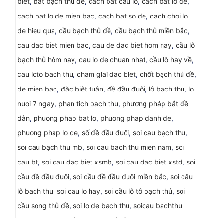
biet
,
bắt bạch thủ đề
,
cach bat cau lo
,
cach bat lo de
,
cach bat lo de mien bac
,
cach bat so de
,
cach choi lo
de hieu qua
,
cầu bạch thủ đề
,
cầu bạch thủ miền bắc
,
cau dac biet mien bac
,
cau de dac biet hom nay
,
cầu lô
bạch thủ hôm nay
,
cau lo de chuan nhat
,
cầu lô hay về
,
cau loto bach thu
,
cham giai dac biet
,
chốt bạch thủ đề
,
de mien bac
,
đăc biêt tuân
,
đề đầu đuôi
,
lô bach thu
,
lo
nuoi 7 ngay
,
phan tich bach thu
,
phương pháp bắt đề
dàn
,
phuong phap bat lo
,
phuong phap danh de
,
phuong phap lo de
,
số đề đầu đuôi
,
soi cau bạch thu
,
soi cau bạch thu mb
,
soi cau bach thu mien nam
,
soi
cau bt
,
soi cau dac biet xsmb
,
soi cau dac biet xstd
,
soi
cầu đề đầu đuôi
,
soi cầu đề đầu đuôi miền bắc
,
soi câu
lô bach thu
,
soi cau lo hay
,
soi cầu lô tô bạch thủ
,
soi
cầu song thủ đề
,
soi lo de bach thu
,
soicau bachthu