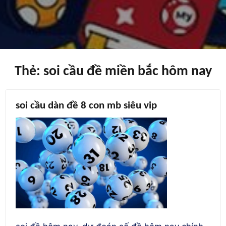
Thẻ:
soi cầu đề miền bắc hôm nay
soi cầu dàn đề 8 con mb siêu vip