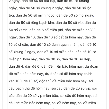
2 ngày
,
dàn de 50 số bất bại
,
dàn de 50 số khung 1
ngày
,
dàn de 50 số khung 2 ngày
,
dàn de 50 số lộc
trời
,
dàn de 50 số minh ngọc
,
dàn de 50 số mỗi ngày
,
dàn de 50 số rồng bạch kim
,
dàn de 50 số vip
,
dàn de
50 số xsmb
,
dàn de 6 số miễn phí
,
dàn de miễn phí 30
ngày
,
dàn đề 10
,
dàn đề 10 số bất tử hôm nay
,
dàn đề
10 số chuẩn
,
dàn đề 10 số đánh quanh năm
,
dàn đề 10
số khung 2 ngày
,
dàn đề 10 số miền bắc
,
dàn đề 10 số
miễn phí hôm nay
,
dàn đề 30 số
,
dàn đề 30 số dep
,
dàn đề 4
,
dàn đề 6
,
dàn đề miền bắc hôm nay
,
dự đoán
đề miền bắc hôm nay
,
dự đoán số đề hôm nay chính
xác 100
,
đề 10 số
,
độc thủ đề miền bắc hôm nay
,
soi
cầu bạch thủ đề hôm nay
,
soi cầu dàn de 20 số vip
,
soi
cầu dàn de 20 số vip miễn bắc
,
soi cầu đề hôm nay
,
soi
cầu đề miền bắc hôm nay
,
soi đề hôm nay
,
soi đề miền