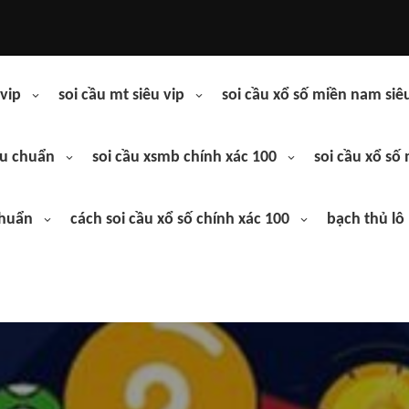
 vip
soi cầu mt siêu vip
soi cầu xổ số miền nam siê
êu chuẩn
soi cầu xsmb chính xác 100
soi cầu xổ số
chuẩn
cách soi cầu xổ số chính xác 100
bạch thủ l