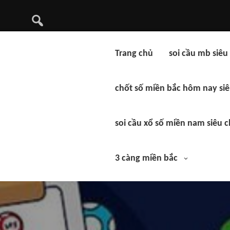
Skip
to
content
Trang chủ
soi cầu mb siêu
chốt số miền bắc hôm nay si
soi cầu xổ số miền nam siêu 
3 càng miền bắc