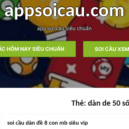
a
p
p
s
o
i
c
a
u
.
c
o
m
app soi cầu siêu chuẩn
ẮC HÔM NAY SIÊU CHUẨN
SOI CẦU XSM
Thẻ:
dàn de 50 s
soi cầu dàn đề 8 con mb siêu vip