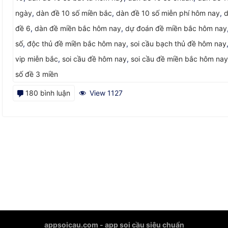
ngày
,
dàn đề 10 số miền bắc
,
dàn đề 10 số miễn phí hôm nay
,
d
đề 6
,
dàn đề miền bắc hôm nay
,
dự đoán đề miền bắc hôm nay
số
,
độc thủ đề miền bắc hôm nay
,
soi cầu bạch thủ đề hôm nay
vip miễn bắc
,
soi cầu đề hôm nay
,
soi cầu đề miền bắc hôm nay
số đề 3 miền
ở
180 bình luận
View 1127
soi
cầu
dàn
đề
8
con
mb
siêu
appsoicau.com - app soi cầu siêu chuẩn