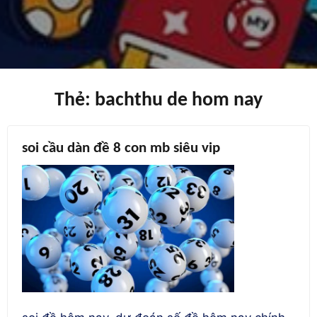
Thẻ:
bachthu de hom nay
soi cầu dàn đề 8 con mb siêu vip