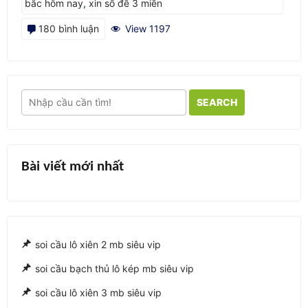
bắc hôm nay
,
xin số đề 3 miền
ở
180 bình luận
View 1197
soi
cầu
dàn
SEARCH
đề
8
con
Bài viết mới nhất
mb
siêu
vip
soi cầu lô xiên 2 mb siêu vip
soi cầu bạch thủ lô kép mb siêu vip
soi cầu lô xiên 3 mb siêu vip