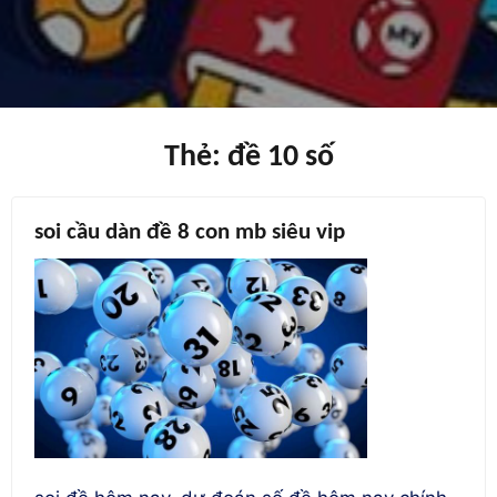
Thẻ:
đề 10 số
soi cầu dàn đề 8 con mb siêu vip