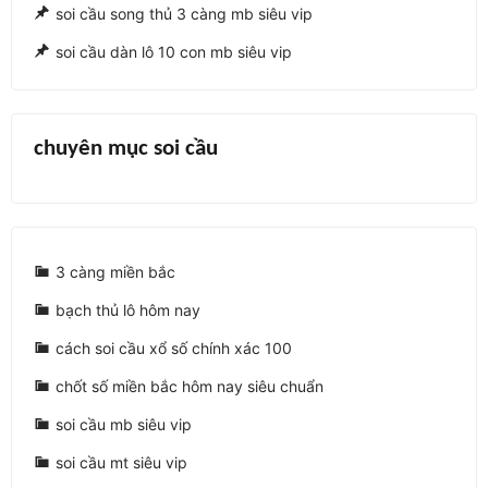
soi cầu song thủ 3 càng mb siêu vip
soi cầu dàn lô 10 con mb siêu vip
chuyên mục soi cầu
3 càng miền bắc
bạch thủ lô hôm nay
cách soi cầu xổ số chính xác 100
chốt số miền bắc hôm nay siêu chuẩn
soi cầu mb siêu vip
soi cầu mt siêu vip