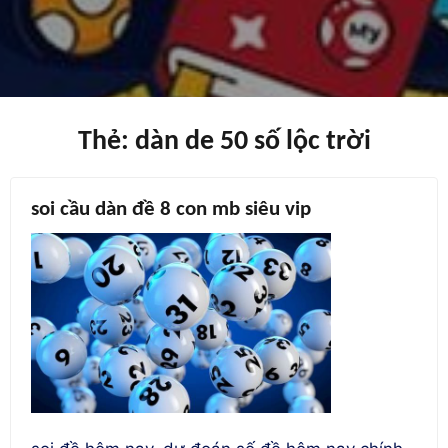
Thẻ:
dàn de 50 số lộc trời
soi cầu dàn đề 8 con mb siêu vip