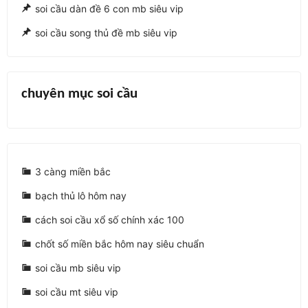
soi cầu dàn đề 6 con mb siêu vip
soi cầu song thủ đề mb siêu vip
chuyên mục soi cầu
3 càng miền bắc
bạch thủ lô hôm nay
cách soi cầu xổ số chính xác 100
chốt số miền bắc hôm nay siêu chuẩn
soi cầu mb siêu vip
soi cầu mt siêu vip