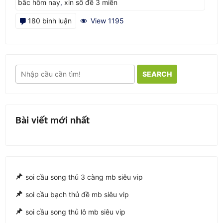
bắc hôm nay
,
xin số đề 3 miền
ở
180 bình luận
View 1195
soi
cầu
dàn
SEARCH
đề
8
con
Bài viết mới nhất
mb
siêu
vip
soi cầu song thủ 3 càng mb siêu vip
soi cầu bạch thủ đề mb siêu vip
soi cầu song thủ lô mb siêu vip