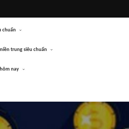
u chuẩn
 miền trung siêu chuẩn
ô hôm nay