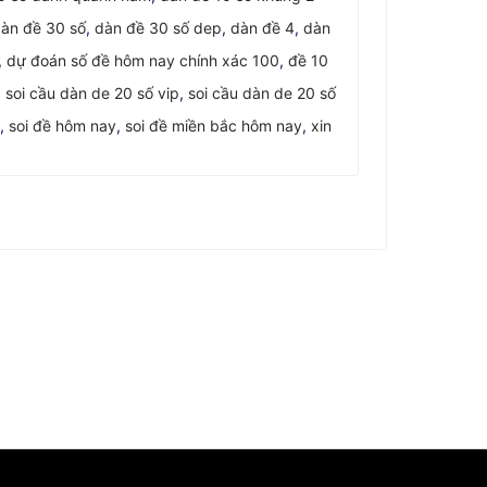
àn đề 30 số
,
dàn đề 30 số dep
,
dàn đề 4
,
dàn
,
dự đoán số đề hôm nay chính xác 100
,
đề 10
,
soi cầu dàn de 20 số vip
,
soi cầu dàn de 20 số
,
soi đề hôm nay
,
soi đề miền bắc hôm nay
,
xin