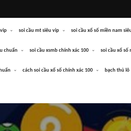
 vip
soi cầu mt siêu vip
soi cầu xổ số miền nam siê
êu chuẩn
soi cầu xsmb chính xác 100
soi cầu xổ số
chuẩn
cách soi cầu xổ số chính xác 100
bạch thủ l