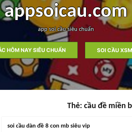
a
p
p
s
o
i
c
a
u
.
c
o
m
app soi cầu siêu chuẩn
ẮC HÔM NAY SIÊU CHUẨN
SOI CẦU XSM
Thẻ:
cầu đề miền 
soi cầu dàn đề 8 con mb siêu vip