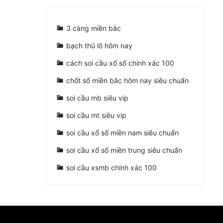
3 càng miền bắc
bạch thủ lô hôm nay
cách soi cầu xổ số chính xác 100
chốt số miền bắc hôm nay siêu chuẩn
soi cầu mb siêu vip
soi cầu mt siêu vip
soi cầu xổ số miền nam siêu chuẩn
soi cầu xổ số miền trung siêu chuẩn
soi cầu xsmb chính xác 100