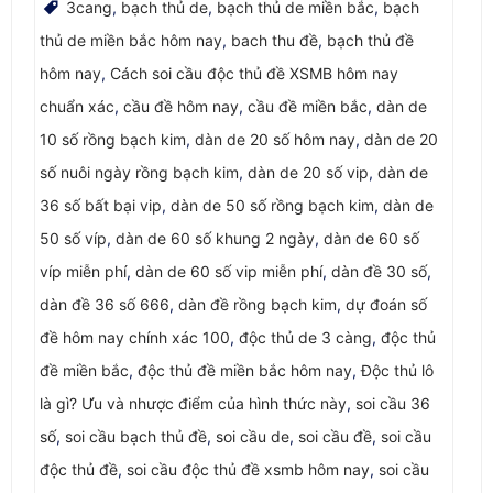
3cang
,
bạch thủ de
,
bạch thủ de miền bắc
,
bạch
thủ de miền bắc hôm nay
,
bach thu đề
,
bạch thủ đề
hôm nay
,
Cách soi cầu độc thủ đề XSMB hôm nay
chuẩn xác
,
cầu đề hôm nay
,
cầu đề miền bắc
,
dàn de
10 số rồng bạch kim
,
dàn de 20 số hôm nay
,
dàn de 20
số nuôi ngày rồng bạch kim
,
dàn de 20 số vip
,
dàn de
36 số bất bại vip
,
dàn de 50 số rồng bạch kim
,
dàn de
50 số víp
,
dàn de 60 số khung 2 ngày
,
dàn de 60 số
víp miễn phí
,
dàn de 60 số vip miễn phí
,
dàn đề 30 số
,
dàn đề 36 số 666
,
dàn đề rồng bạch kim
,
dự đoán số
đề hôm nay chính xác 100
,
độc thủ de 3 càng
,
độc thủ
đề miền bắc
,
độc thủ đề miền bắc hôm nay
,
Độc thủ lô
là gì? Ưu và nhược điểm của hình thức này
,
soi cầu 36
số
,
soi cầu bạch thủ đề
,
soi cầu de
,
soi cầu đề
,
soi cầu
độc thủ đề
,
soi cầu độc thủ đề xsmb hôm nay
,
soi cầu