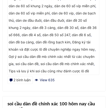
dàn de 60 số khung 2 ngày
,
dàn de 60 số víp miễn phí
,
dàn de 60 số vip miễn phí
,
dàn de 60 vip
,
dàn de bạch
thủ
,
dàn de đầu đuôi
,
dàn đầu đuôi
,
dàn đề 20 số
khung 2 ngày
,
dàn đề 3 càng
,
dàn đề 30 số
,
dàn đề 36
số 666
,
dàn đề 4 số
,
dàn đề 50 số 247
,
dàn đề 6 số
,
dàn đề ba càng
,
dàn đề rồng bạch kim
,
Đăng ký tài
khoản và đặt cược lô đề chuyên nghiệp ngay hôm nay
,
Gợi ý soi cầu dàn đề mb chính xác nhất từ các chuyên
gia
,
soi cầu dàn đề
,
soi cầu dàn đề mb chính xác nhất
,
Tips và lưu ý khi soi cầu cũng như đánh cược lô đề
ở
2 bình luận
View 635
soi
cầu
dàn
soi cầu dàn đề chính xác 100 hôm nay cầu