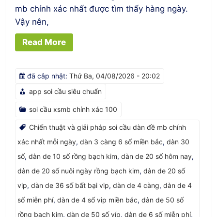
mb chính xác nhất được tìm thấy hàng ngày.
Vậy nên,
Read More
đã câp nhật:
Thứ Ba, 04/08/2026 - 20:02
app soi cầu siêu chuẩn
soi cầu xsmb chính xác 100
Chiến thuật và giải pháp soi cầu dàn đề mb chính
xác nhất mỗi ngày
,
dàn 3 càng 6 số miền bắc
,
dàn 30
số
,
dàn de 10 số rồng bạch kim
,
dàn de 20 số hôm nay
,
dàn de 20 số nuôi ngày rồng bạch kim
,
dàn de 20 số
vip
,
dàn de 36 số bất bại vip
,
dàn de 4 càng
,
dàn de 4
số miễn phí
,
dàn de 4 số vip miền bắc
,
dàn de 50 số
rồng bạch kim
,
dàn de 50 số víp
,
dàn de 6 số miễn phí
,