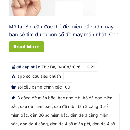
dự
đoán
kết
Mô tả: Soi cầu độc thủ đề miền bắc hôm nay
bạn sẽ tìm được con số đề may mắn nhất. Con
quả
Read More
đã câp nhật:
Thứ Ba, 04/08/2026 - 19:29
app soi cầu siêu chuẩn
soi cầu xsmb chính xác 100
3 càng đề miền bắc
,
bac nho mb
,
bộ đề gan miền
bắc
,
cau de mien bac
,
cau đề mb
,
dàn 3 càng 6 số
miền bắc
,
dàn 36 số miền bắc
,
dàn de 3 càng miền
bắc
,
dàn de 4 càng
,
dàn de 4 số miễn phí
,
dàn de 4 số