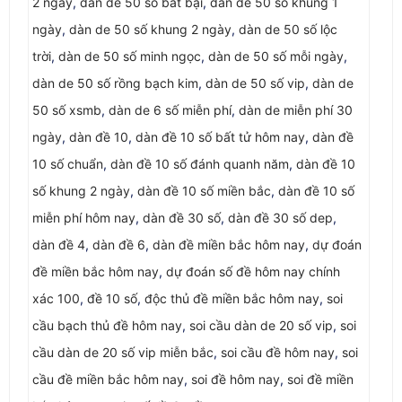
2 ngày
,
dàn de 50 số bất bại
,
dàn de 50 số khung 1
ngày
,
dàn de 50 số khung 2 ngày
,
dàn de 50 số lộc
trời
,
dàn de 50 số minh ngọc
,
dàn de 50 số mỗi ngày
,
dàn de 50 số rồng bạch kim
,
dàn de 50 số vip
,
dàn de
50 số xsmb
,
dàn de 6 số miễn phí
,
dàn de miễn phí 30
ngày
,
dàn đề 10
,
dàn đề 10 số bất tử hôm nay
,
dàn đề
10 số chuẩn
,
dàn đề 10 số đánh quanh năm
,
dàn đề 10
số khung 2 ngày
,
dàn đề 10 số miền bắc
,
dàn đề 10 số
miễn phí hôm nay
,
dàn đề 30 số
,
dàn đề 30 số dep
,
dàn đề 4
,
dàn đề 6
,
dàn đề miền bắc hôm nay
,
dự đoán
đề miền bắc hôm nay
,
dự đoán số đề hôm nay chính
xác 100
,
đề 10 số
,
độc thủ đề miền bắc hôm nay
,
soi
cầu bạch thủ đề hôm nay
,
soi cầu dàn de 20 số vip
,
soi
cầu dàn de 20 số vip miễn bắc
,
soi cầu đề hôm nay
,
soi
cầu đề miền bắc hôm nay
,
soi đề hôm nay
,
soi đề miền