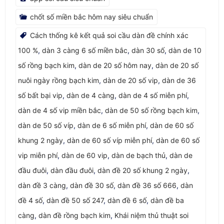
chốt số miền bắc hôm nay siêu chuẩn
Cách thống kê kết quả soi cầu dàn đề chính xác
100 %
,
dàn 3 càng 6 số miền bắc
,
dàn 30 số
,
dàn de 10
số rồng bạch kim
,
dàn de 20 số hôm nay
,
dàn de 20 số
nuôi ngày rồng bạch kim
,
dàn de 20 số vip
,
dàn de 36
số bất bại vip
,
dàn de 4 càng
,
dàn de 4 số miễn phí
,
dàn de 4 số vip miền bắc
,
dàn de 50 số rồng bạch kim
,
dàn de 50 số víp
,
dàn de 6 số miễn phí
,
dàn de 60 số
khung 2 ngày
,
dàn de 60 số víp miễn phí
,
dàn de 60 số
vip miễn phí
,
dàn de 60 vip
,
dàn de bạch thủ
,
dàn de
đầu đuôi
,
dàn đầu đuôi
,
dàn đề 20 số khung 2 ngày
,
dàn đề 3 càng
,
dàn đề 30 số
,
dàn đề 36 số 666
,
dàn
đề 4 số
,
dàn đề 50 số 247
,
dàn đề 6 số
,
dàn đề ba
càng
,
dàn đề rồng bạch kim
,
Khái niệm thủ thuật soi