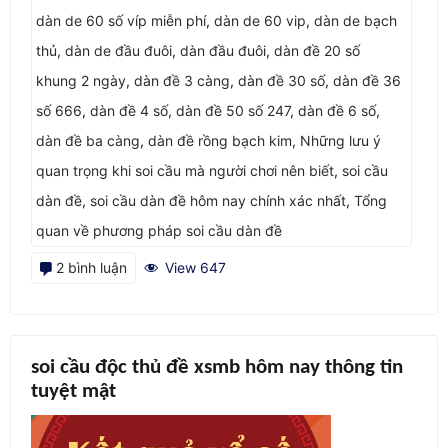
dàn de 60 số víp miễn phí
,
dàn de 60 vip
,
dàn de bạch
thủ
,
dàn de đầu đuôi
,
dàn đầu đuôi
,
dàn đề 20 số
khung 2 ngày
,
dàn đề 3 càng
,
dàn đề 30 số
,
dàn đề 36
số 666
,
dàn đề 4 số
,
dàn đề 50 số 247
,
dàn đề 6 số
,
dàn đề ba càng
,
dàn đề rồng bạch kim
,
Những lưu ý
quan trọng khi soi cầu mà người chơi nên biết
,
soi cầu
dàn đề
,
soi cầu dàn đề hôm nay chính xác nhất
,
Tổng
quan về phương pháp soi cầu dàn đề
ở
2 bình luận
View 647
soi
cầu
dàn
soi cầu độc thủ đề xsmb hôm nay thông tin
đề
tuyệt mật
hôm
nay