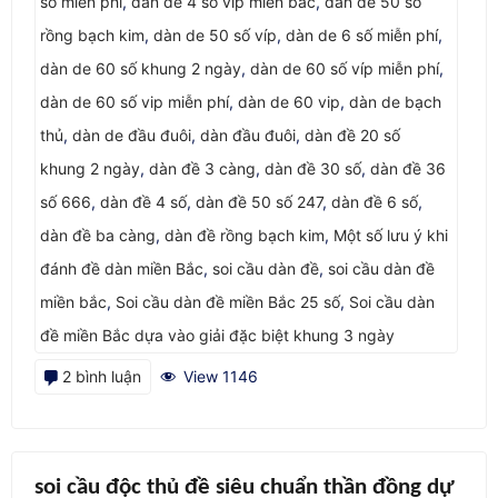
số miễn phí
,
dàn de 4 số vip miền bắc
,
dàn de 50 số
rồng bạch kim
,
dàn de 50 số víp
,
dàn de 6 số miễn phí
,
dàn de 60 số khung 2 ngày
,
dàn de 60 số víp miễn phí
,
dàn de 60 số vip miễn phí
,
dàn de 60 vip
,
dàn de bạch
thủ
,
dàn de đầu đuôi
,
dàn đầu đuôi
,
dàn đề 20 số
khung 2 ngày
,
dàn đề 3 càng
,
dàn đề 30 số
,
dàn đề 36
số 666
,
dàn đề 4 số
,
dàn đề 50 số 247
,
dàn đề 6 số
,
dàn đề ba càng
,
dàn đề rồng bạch kim
,
Một số lưu ý khi
đánh đề dàn miền Bắc
,
soi cầu dàn đề
,
soi cầu dàn đề
miền bắc
,
Soi cầu dàn đề miền Bắc 25 số
,
Soi cầu dàn
đề miền Bắc dựa vào giải đặc biệt khung 3 ngày
ở
2 bình luận
View 1146
soi
cầu
dàn
soi cầu độc thủ đề siêu chuẩn thần đồng dự