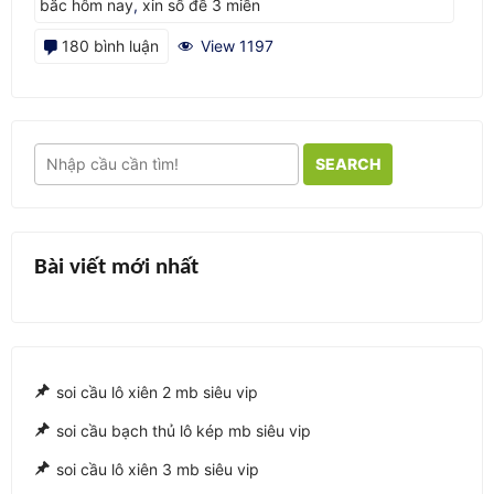
bắc hôm nay
,
xin số đề 3 miền
ở
180 bình luận
View 1197
soi
cầu
dàn
SEARCH
đề
8
con
Bài viết mới nhất
mb
siêu
vip
soi cầu lô xiên 2 mb siêu vip
soi cầu bạch thủ lô kép mb siêu vip
soi cầu lô xiên 3 mb siêu vip