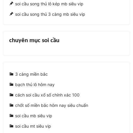
soi cầu song thủ lô kép mb siêu vip
soi cầu song thủ 3 càng mb siêu vip
chuyên mục soi cầu
3 càng miền bắc
bạch thủ lô hôm nay
cách soi cầu xổ số chính xác 100
chốt số miền bắc hôm nay siêu chuẩn
soi cầu mb siêu vip
soi cầu mt siêu vip