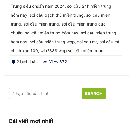
Trung siêu chuẩn năm 2024
,
soi cầu 24h miền trung
hôm nay
,
soi cầu bạch thủ miền trung
,
soi cau mien
trung
,
soi cầu miền trung
,
soi cầu miền trung cực
chuẩn
,
soi cầu miền trung hôm nay
,
soi cau mien trung
hom nay
,
soi cầu miền trung wap
,
soi cau mt
,
soi cầu mt
chính xác 100
,
win2888 wap soi cầu miền trung
ở
2 bình luận
View 672
chốt
số
soi
SEARCH
cầu
miền
trung
Bài viết mới nhất
siêu
chuẩn