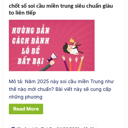
xỉu
chốt số soi cầu miền trung siêu chuẩn giàu
chủ
to liên tiếp
mt
siêu
vip
Mô tả: Năm 2025 này soi cầu miền Trung như
thế nào mới chuẩn? Bài viết này sẽ cung cấp
những phương
Read More