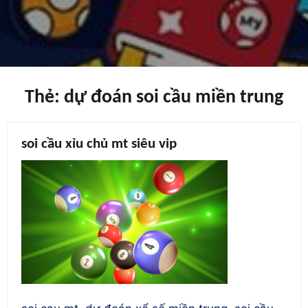
Thẻ:
dự đoán soi cầu miền trung
soi cầu xỉu chủ mt siêu vip