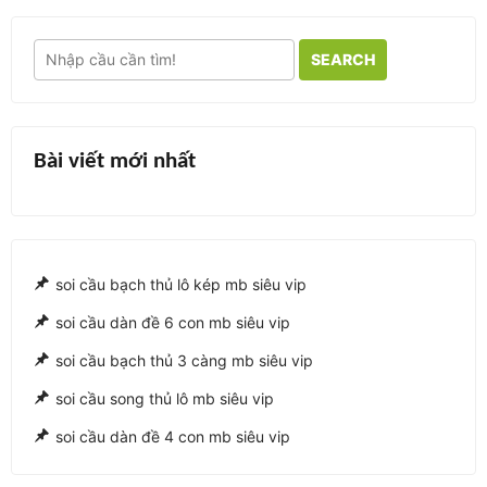
số
soi
SEARCH
cầu
miền
trung
Bài viết mới nhất
siêu
chuẩn
giàu
to
soi cầu bạch thủ lô kép mb siêu vip
liên
soi cầu dàn đề 6 con mb siêu vip
tiếp
soi cầu bạch thủ 3 càng mb siêu vip
soi cầu song thủ lô mb siêu vip
soi cầu dàn đề 4 con mb siêu vip