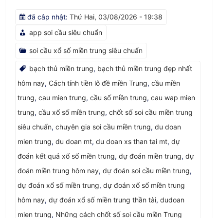
đã câp nhật:
Thứ Hai, 03/08/2026 - 19:38
app soi cầu siêu chuẩn
soi cầu xổ số miền trung siêu chuẩn
bạch thủ miền trung
,
bạch thủ miền trung đẹp nhất
hôm nay
,
Cách tính tiền lô đề miền Trung
,
cầu miền
trung
,
cau mien trung
,
cầu số miền trung
,
cau wap mien
trung
,
cầu xổ số miền trung
,
chốt số soi cầu miền trung
siêu chuẩn
,
chuyên gia soi cầu miền trung
,
du doan
mien trung
,
du doan mt
,
du doan xs than tai mt
,
dự
đoán kết quả xổ số miền trung
,
dự đoán miền trung
,
dự
đoán miền trung hôm nay
,
dự đoán soi cầu miền trung
,
dự đoán xổ số miền trung
,
dự đoán xổ số miền trung
hôm nay
,
dự đoán xổ số miền trung thần tài
,
dudoan
mien trung
,
Những cách chốt số soi cầu miền Trung