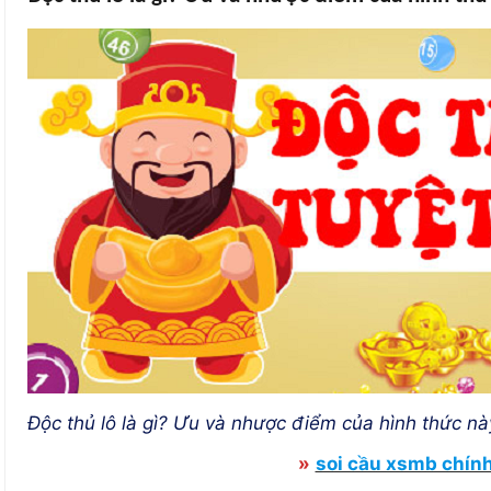
Độc thủ lô là gì? Ưu và nhược điểm của hình thức nà
»
soi cầu xsmb chín