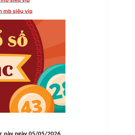
 mb siêu vip
n mb siêu vip
ức này ngày 05/05/2026