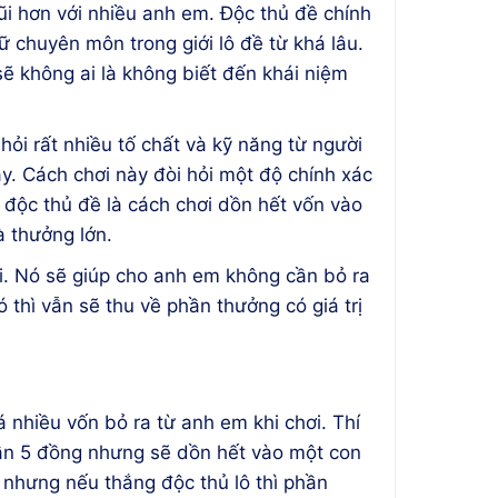
ũi hơn với nhiều anh em. Độc thủ đề chính
ữ chuyên môn trong giới lô đề từ khá lâu.
 không ai là không biết đến khái niệm
ỏi rất nhiều tố chất và kỹ năng từ người
ày. Cách chơi này đòi hỏi một độ chính xác
ì độc thủ đề là cách chơi dồn hết vốn vào
à thưởng lớn.
i. Nó sẽ giúp cho anh em không cần bỏ ra
 thì vẫn sẽ thu về phần thưởng có giá trị
 nhiều vốn bỏ ra từ anh em khi chơi. Thí
cần 5 đồng nhưng sẽ dồn hết vào một con
 nhưng nếu thắng độc thủ lô thì phần