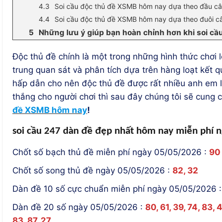
Soi cầu độc thủ đề XSMB hôm nay dựa theo đầu 
Soi cầu độc thủ đề XSMB hôm nay dựa theo đuôi 
Những lưu ý giúp bạn hoàn chỉnh hơn khi soi c
Độc thủ đề chính là một trong những hình thức chơi 
trung quan sát và phân tích dựa trên hàng loạt kết q
hấp dẫn cho nên độc thủ đề được rất nhiều anh em lự
thắng cho người chơi thì sau đây chúng tôi sẽ cun
đề XSMB hôm nay
!
soi cầu 247 dàn đề đẹp nhất hôm nay miễn phí 
Chốt số bạch thủ đề miễn phí ngày 05/05/2026 :
90
Chốt số song thủ đề ngày 05/05/2026 :
82, 32
Dàn đề 10 số cực chuẩn miễn phí ngày 05/05/2026 
Dàn đề 20 số ngày 05/05/2026 :
80, 61, 39, 74, 83, 4
83, 87, 27