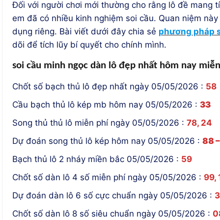
Đối với người chơi mới thường cho rằng lô đề mang t
em đã có nhiều kinh nghiệm soi cầu. Quan niệm này 
dụng riêng. Bài viết dưới đây chia sẻ
phương pháp s
dõi để tích lũy bí quyết cho chính mình.
soi cầu minh ngọc dàn lô đẹp nhất hôm nay miễ
Chốt số bạch thủ lô đẹp nhất ngày 05/05/2026 :
58
Cầu bạch thủ lô kép mb hôm nay 05/05/2026 :
33
Song thủ thủ lô miễn phí ngày 05/05/2026 :
78, 24
Dự đoán song thủ lô kép hôm nay 05/05/2026 :
88 –
Bạch thủ lô 2 nháy miền bắc 05/05/2026 :
59
Chốt số dàn lô 4 số miễn phí ngày 05/05/2026 :
99, 
Dự đoán dàn lô 6 số cực chuẩn ngày 05/05/2026 :
3
Chốt số dàn lô 8 số siêu chuẩn ngày 05/05/2026 :
0