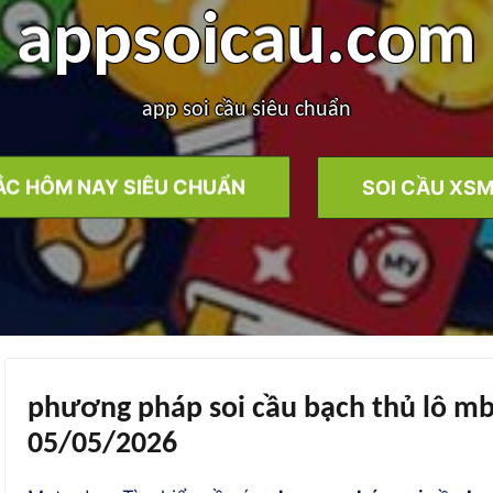
a
p
p
s
o
i
c
a
u
.
c
o
m
app soi cầu siêu chuẩn
ẮC HÔM NAY SIÊU CHUẨN
SOI CẦU XSM
phương pháp soi cầu bạch thủ lô mb 
05/05/2026