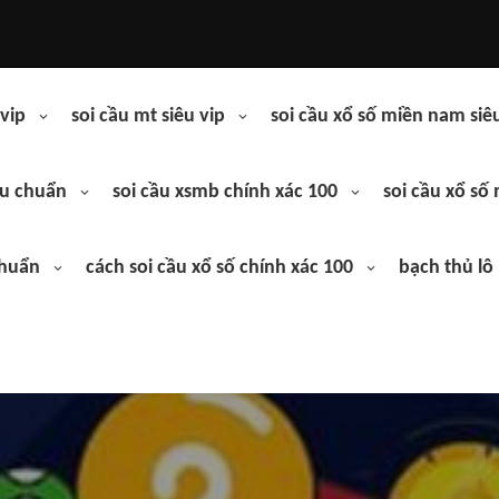
 vip
soi cầu mt siêu vip
soi cầu xổ số miền nam siê
êu chuẩn
soi cầu xsmb chính xác 100
soi cầu xổ số
chuẩn
cách soi cầu xổ số chính xác 100
bạch thủ l