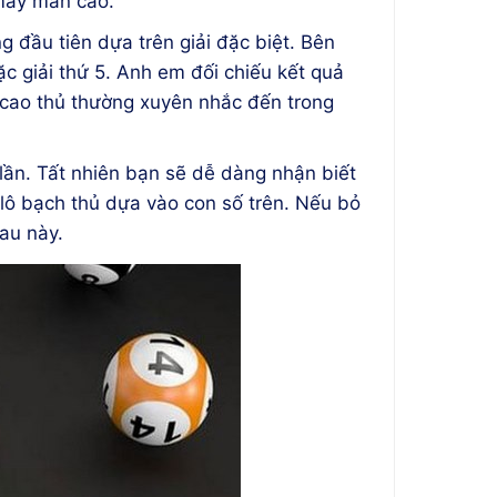
 may mắn cao.
 đầu tiên dựa trên giải đặc biệt. Bên
c giải thứ 5. Anh em đối chiếu kết quả
 cao thủ thường xuyên nhắc đến trong
 lần. Tất nhiên bạn sẽ dễ dàng nhận biết
n lô bạch thủ dựa vào con số trên. Nếu bỏ
au này.