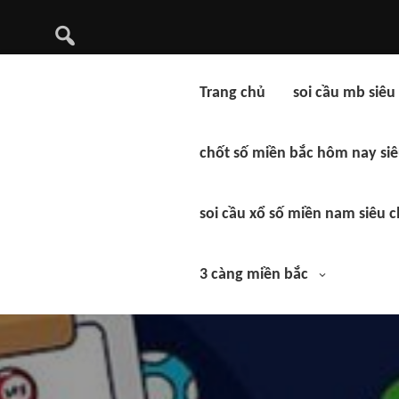
Skip
to
content
Trang chủ
soi cầu mb siêu
chốt số miền bắc hôm nay si
soi cầu xổ số miền nam siêu 
3 càng miền bắc