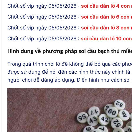
Chốt số víp ngày 05/05/2026 :
soi cầu dàn lô 4 con
Chốt số víp ngày 05/05/2026 :
soi cầu dàn lô 6 con
Chốt số víp ngày 05/05/2026 :
soi cầu dàn lô 8 con
Chốt số víp ngày 05/05/2026 :
soi cầu dàn lô 10 co
Hình dung về phương pháp soi cầu bạch thủ mi
Trong quá trình chơi lô đề không thể bỏ qua các ph
được sử dụng để nói đến các hình thức này chính là 
người chơi dễ dàng áp dụng. Điển hình như cách soi 