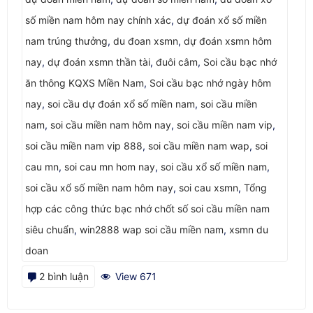
số miền nam hôm nay chính xác
,
dự đoán xổ số miền
nam trúng thưởng
,
du đoan xsmn
,
dự đoán xsmn hôm
nay
,
dự đoán xsmn thần tài
,
đuôi câm
,
Soi cầu bạc nhớ
ăn thông KQXS Miền Nam
,
Soi cầu bạc nhớ ngày hôm
nay
,
soi cầu dự đoán xổ số miền nam
,
soi cầu miền
nam
,
soi cầu miền nam hôm nay
,
soi cầu miền nam vip
,
soi cầu miền nam vip 888
,
soi cầu miền nam wap
,
soi
cau mn
,
soi cau mn hom nay
,
soi cầu xổ số miền nam
,
soi cầu xổ số miền nam hôm nay
,
soi cau xsmn
,
Tổng
hợp các công thức bạc nhớ chốt số soi cầu miền nam
siêu chuẩn
,
win2888 wap soi cầu miền nam
,
xsmn du
doan
ở
2 bình luận
View 671
chốt