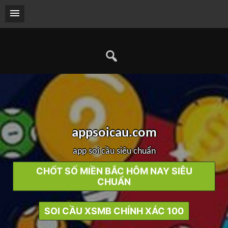
Skip
to
content
a
p
p
s
o
i
c
a
u
.
c
o
m
app soi cầu siêu chuẩn
CHỐT SỐ MIỀN BẮC HÔM NAY SIÊU
CHUẨN
SOI CẦU XSMB CHÍNH XÁC 100