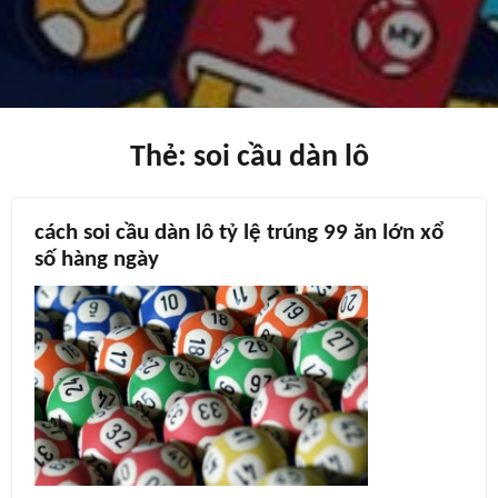
Thẻ:
soi cầu dàn lô
cách soi cầu dàn lô tỷ lệ trúng 99 ăn lớn xổ
số hàng ngày