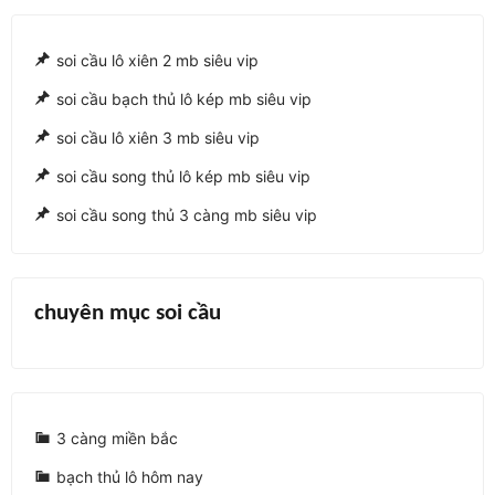
99
ăn
soi cầu lô xiên 2 mb siêu vip
lớn
soi cầu bạch thủ lô kép mb siêu vip
xổ
soi cầu lô xiên 3 mb siêu vip
số
hàng
soi cầu song thủ lô kép mb siêu vip
ngày
soi cầu song thủ 3 càng mb siêu vip
chuyên mục soi cầu
3 càng miền bắc
bạch thủ lô hôm nay