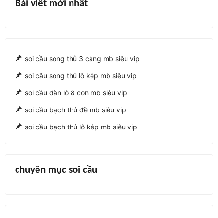
Bài viết mới nhất
web
soi
cầu
uy
soi cầu song thủ 3 càng mb siêu vip
tín
soi cầu song thủ lô kép mb siêu vip
soi cầu dàn lô 8 con mb siêu vip
soi cầu bạch thủ đề mb siêu vip
soi cầu bạch thủ lô kép mb siêu vip
chuyên mục soi cầu