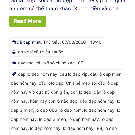
Mô tả: Mẹo soi cầu lô đẹp hôm nay víp đơn giản
anh em có thể tham khảo. Xuống tiền và chia
Read More
đã câp nhật:
Thứ Sáu, 07/08/2026 - 19:46
app soi cầu siêu chuẩn
cách soi cầu xổ số chính xác 100
cap lo dep hom nay
,
cau lo dep vip
,
cầu lô đẹp miền
bắc hôm nay
,
cầu loto đẹp
,
Chia sẻ mẹo soi cầu lô đẹp
hôm nay víp cực kỳ đơn giản
,
con lô đẹp
,
dàn lô đẹp
hôm nay
,
hôm nay con lô nào đẹp
,
kép đẹp hôm nay
,
lo
dep 3 mien
,
lo dep 666
,
lo dep hom
,
lo dep hom nay
,
lô
dẹp hôm nay
,
lô đẹp 3 miền
,
lo đep hom nay
,
lo đẹp
hôm nay
,
lô đẹp hôm nay
,
lô đẹp hôm nay 188
,
lô đẹp