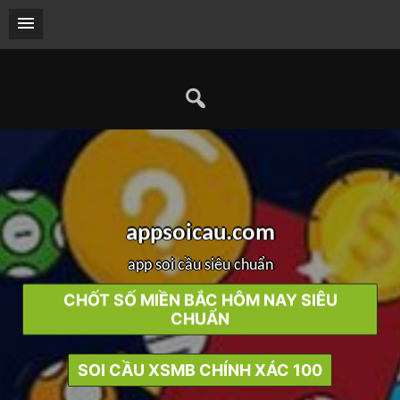
Skip
to
content
a
p
p
s
o
i
c
a
u
.
c
o
m
app soi cầu siêu chuẩn
CHỐT SỐ MIỀN BẮC HÔM NAY SIÊU
CHUẨN
SOI CẦU XSMB CHÍNH XÁC 100