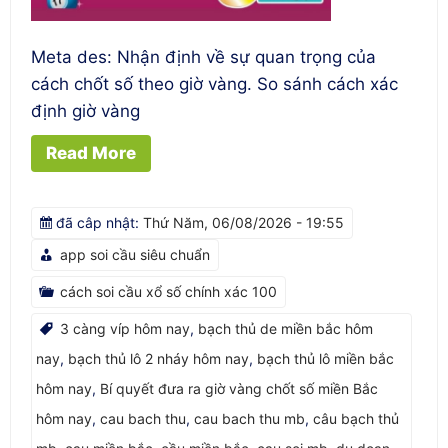
Meta des: Nhận định về sự quan trọng của
cách chốt số theo giờ vàng. So sánh cách xác
định giờ vàng
Read More
đã câp nhật:
Thứ Năm, 06/08/2026 - 19:55
app soi cầu siêu chuẩn
cách soi cầu xổ số chính xác 100
3 càng víp hôm nay
,
bạch thủ de miền bắc hôm
nay
,
bạch thủ lô 2 nháy hôm nay
,
bạch thủ lô miền bắc
hôm nay
,
Bí quyết đưa ra giờ vàng chốt số miền Bắc
hôm nay
,
cau bach thu
,
cau bach thu mb
,
câu bạch thủ