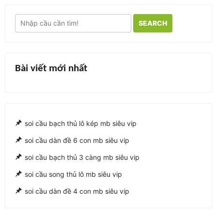
dự
SEARCH
đoán
xổ
số
Bài viết mới nhất
miền
bắc
hôm
nay
soi cầu bạch thủ lô kép mb siêu vip
cầu
soi cầu dàn đề 6 con mb siêu vip
siêu
soi cầu bạch thủ 3 càng mb siêu vip
chuẩn
soi cầu song thủ lô mb siêu vip
soi cầu dàn đề 4 con mb siêu vip