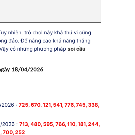
 Tuy nhiên, trò chơi này khá thú vị cũng
đông đảo. Để nâng cao khả năng thắng
a. Vậy có những phương pháp
soi cầu
 ngày 18/04/2026
4/2026 :
725, 670, 121, 541, 776, 745, 338,
4/2026 :
713, 480, 595, 766, 110, 181, 244,
1, 700, 252