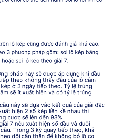
trên lô kép cũng được đánh giá khá cao.
heo 3 phương pháp gồm: soi lô kép bằng
hoặc soi lô kéo theo giải 7.
ơng pháp này sẽ được áp dụng khi đầu
 tiếp theo không thấy đầu của lô câm
 kép ở 3 ngày tiếp theo. Tỷ lệ trúng
 sẽ ít xuất hiện và có tỷ lệ trúng
 cầu này sẽ dựa vào kết quả của giải đặc
xuất hiện 2 số kép liền kề nhau thì
hắng cược sẽ lên đến 93%.
 giải 7 nếu xuất hiện số đầu và đuôi
 cầu. Trong 3 kỳ quay tiếp theo, khả
theo dõi cẩn thận để không bỏ lỡ cơ