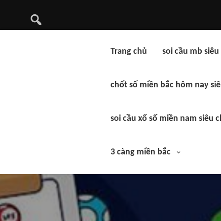
Skip
to
content
Trang chủ
soi cầu mb siêu
chốt số miền bắc hôm nay si
soi cầu xổ số miền nam siêu 
3 càng miền bắc