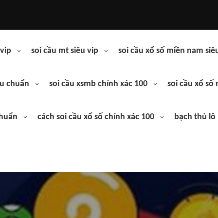
 vip
soi cầu mt siêu vip
soi cầu xổ số miền nam siê
êu chuẩn
soi cầu xsmb chính xác 100
soi cầu xổ số
chuẩn
cách soi cầu xổ số chính xác 100
bạch thủ l