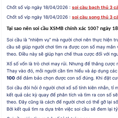
Chốt số víp ngày 18/04/2026 :
soi cầu bạch thủ 3 c
Chốt số víp ngày 18/04/2026 :
soi cầu song thủ 3 c
Tại sao nên soi cầu XSMB chính xác 100? ngày 
Soi cầu là “nhiệm vụ” mà người chơi nên thực hiện tr
cầu sẽ giúp người chơi tìm ra được con số may mắn v
theo. Điều này sẽ giúp hạn chế thua cược đối với ngư
Xổ số vốn là trò chơi may rủi. Nhưng để thắng cượ
Thay vào đó, mỗi người cần tìm hiểu và áp dụng c
100
để đảm bảo chọn được con số đúng. Khi đặt cược
Soi cầu đòi hỏi ở người chơi xổ số tính kiên nhẫn, tỉ 
kết quả các kỳ quay để phân tích và tìm ra con số sẽ
theo. Đây cũng là cách để người chơi có thể gỡ lại số
Bởi kết quả tìm ra dựa trên việc soi cầu sẽ đem lại 