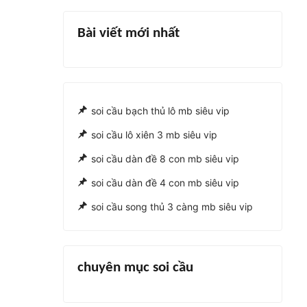
Bài viết mới nhất
soi cầu bạch thủ lô mb siêu vip
soi cầu lô xiên 3 mb siêu vip
soi cầu dàn đề 8 con mb siêu vip
soi cầu dàn đề 4 con mb siêu vip
soi cầu song thủ 3 càng mb siêu vip
chuyên mục soi cầu