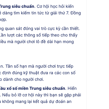
 Trung siêu chuẩn
. Cơ hội học hỏi kiến
dàng tìm kiếm tin tức từ giải thứ 7. Đồng
hợp.
ng quan sát đóng vai trò cực kỳ cần thiết.
ần lượt các thông số tiếp theo cho thấy
điều mà người chơi lô đề dài hạn mong
n. Tần số hạn mà người chơi trực tiếp
c định đúng kỹ thuật đưa ra các con số
eo dành cho người chơi.
cầu xổ số miền Trung siêu chuẩn
. Hiển
. Nếu bỏ lỡ cơ hội này thì bạn sẽ gặp phải
ều không mang lại kết quả dự đoán an