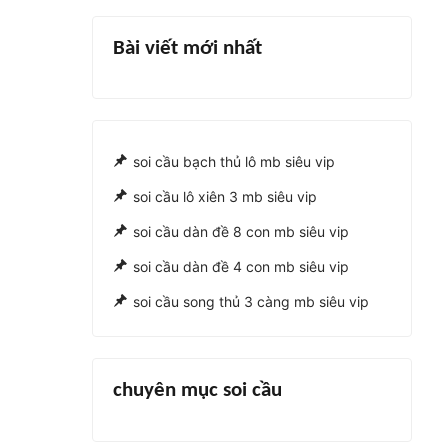
Bài viết mới nhất
soi cầu bạch thủ lô mb siêu vip
soi cầu lô xiên 3 mb siêu vip
soi cầu dàn đề 8 con mb siêu vip
soi cầu dàn đề 4 con mb siêu vip
soi cầu song thủ 3 càng mb siêu vip
chuyên mục soi cầu