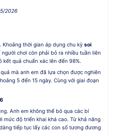
05/2026
. Khoảng thời gian áp dụng chu kỳ
soi
người chơi còn phải bỏ ra nhiều tuần liên
có kết quả chuẩn xác lên đến 98%.
ết quả mà anh em đã lựa chọn được nghiên
 khoảng 5 đến 15 ngày. Cùng với giai đoạn
26
ung. Anh em không thể bỏ qua các bí
i mức độ triển khai khá cao. Từ khả năng
 dàng tiếp tục lấy các con số tương đương