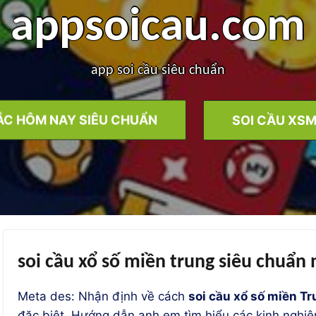
a
p
p
s
o
i
c
a
u
.
c
o
m
app soi cầu siêu chuẩn
ẮC HÔM NAY SIÊU CHUẨN
SOI CẦU XSM
soi cầu xổ số miền trung siêu chuẩn
Meta des: Nhận định về cách
soi cầu xổ số miền T
đặc biệt. Hướng dẫn anh em tìm hiểu các kinh nghiệ