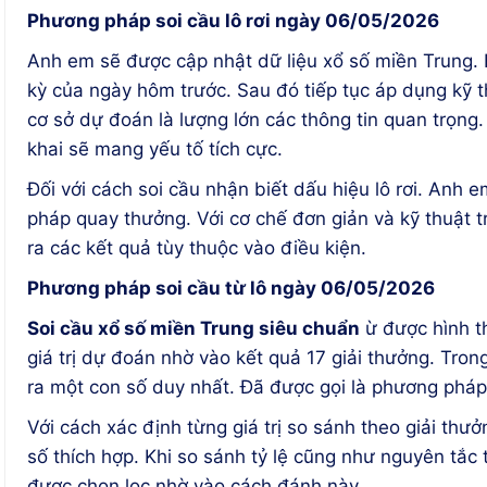
Phương pháp soi cầu lô rơi ngày 06/05/2026
Anh em sẽ được cập nhật dữ liệu xổ số miền Trung. 
kỳ của ngày hôm trước. Sau đó tiếp tục áp dụng kỹ t
cơ sở dự đoán là lượng lớn các thông tin quan trọng.
khai sẽ mang yếu tố tích cực.
Đối với cách soi cầu nhận biết dấu hiệu lô rơi. Anh
pháp quay thưởng. Với cơ chế đơn giản và kỹ thuật tr
ra các kết quả tùy thuộc vào điều kiện.
Phương pháp soi cầu từ lô ngày 06/05/2026
Soi cầu xổ số miền Trung siêu chuẩn
ừ được hình th
giá trị dự đoán nhờ vào kết quả 17 giải thưởng. Tro
ra một con số duy nhất. Đã được gọi là phương pháp
Với cách xác định từng giá trị so sánh theo giải thư
số thích hợp. Khi so sánh tỷ lệ cũng như nguyên tắc 
được chọn lọc nhờ vào cách đánh này.