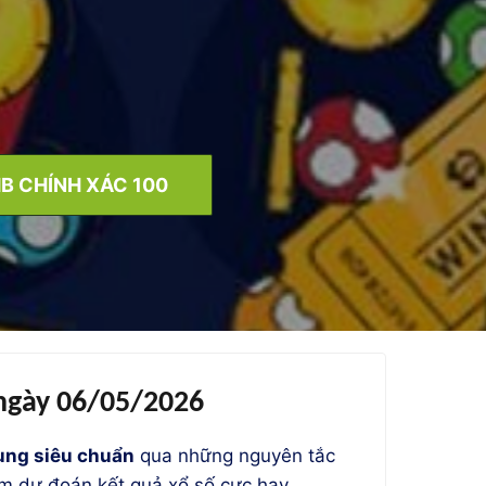
B CHÍNH XÁC 100
 ngày 06/05/2026
rung siêu chuẩn
qua những nguyên tắc
m dự đoán kết quả xổ số cực hay.