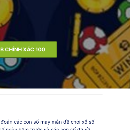
B CHÍNH XÁC 100
ự đoán các con số may mắn đề chơi xổ số
số ngày hôm trước và các con số đã về