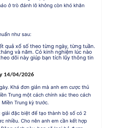
háo ở trò đánh lô không còn khó khăn
chuẩn như sau:
t quả xổ số theo từng ngày, từng tuần.
 tháng và năm. Có kinh nghiệm lúc nào
heo dõi này giúp bạn tích lũy thông tin
gày 14/04/2026
ngày. Khá đơn giản mà anh em cược thủ
iền Trung một cách chính xác theo cách
S Miền Trung kỳ trước.
 giải đặc biệt để tạo thành bộ số có 2
ực nhiều. Cho nên anh em cần kết hợp