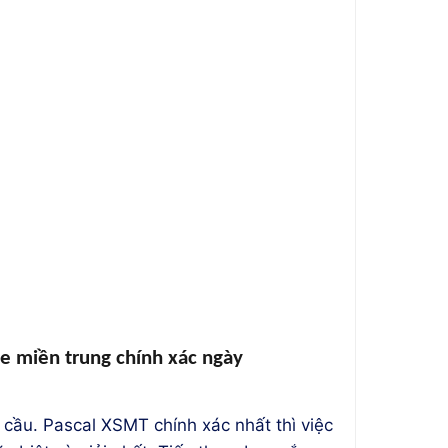
e miền trung chính xác ngày
cầu. Pascal XSMT chính xác nhất thì việc