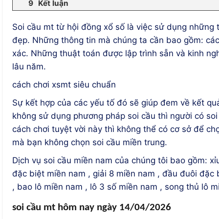
Kết luận
Soi cầu mt từ hội đồng xổ số là việc sử dụng những t
đẹp. Những thông tin mà chúng ta cần bao gồm: các
xác. Những thuật toán được lập trình sẵn và kinh ng
lâu năm.
cách chơi xsmt siêu chuẩn
Sự kết hợp của các yếu tố đó sẽ giúp đem về kết qu
không sử dụng phương pháp soi cầu thì người có so
cách chơi tuyệt vời này thì không thể có cơ sở để chọ
mà bạn không chọn soi cầu miền trung.
Dịch vụ soi cầu miền nam của chúng tôi bao gồm: xỉ
đặc biệt miền nam , giải 8 miền nam , đầu đuôi đặc 
, bao lô miền nam , lô 3 số miền nam , song thủ lô 
soi cầu mt hôm nay ngày 14/04/2026