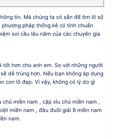
hông tin. Mà chúng ta có sẵn để tìm lô số
 phương pháp thống kê có tính chuẩn
hiệm soi cầu lâu năm của các chuyên gia
ả tốt hơn cho anh em. So với những người
i sẽ dễ trúng hơn. Nếu bạn không áp dụng
n con lô đẹp. Vì vậy, không có lý do gì
u chủ miền nam , cặp xỉu chủ miền nam ,
biệt miền nam , đầu đuôi giải 8 miền nam
miền nam.