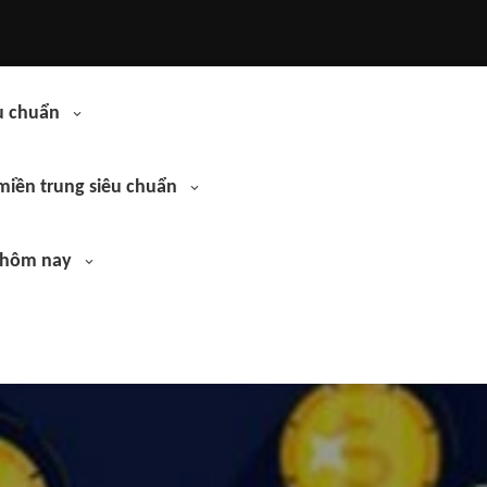
u chuẩn
 miền trung siêu chuẩn
ô hôm nay