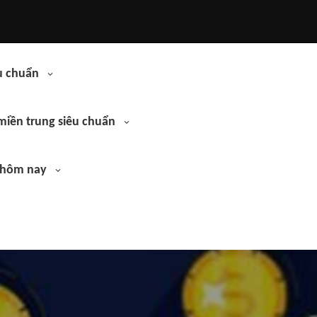
u chuẩn
 miền trung siêu chuẩn
ô hôm nay