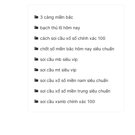
3 càng miền bắc
bạch thủ lô hôm nay
cách soi cầu xổ số chính xác 100
chốt số miền bắc hôm nay siêu chuẩn
soi cầu mb siêu vip
soi cầu mt siêu vip
soi cầu xổ số miền nam siêu chuẩn
soi cầu xổ số miền trung siêu chuẩn
soi cầu xsmb chính xác 100