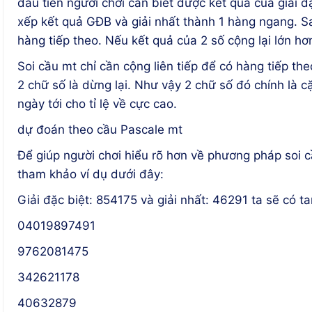
đầu tiên người chơi cần biết được kết quả của giải đặ
xếp kết quả GĐB và giải nhất thành 1 hàng ngang. S
hàng tiếp theo. Nếu kết quả của 2 số cộng lại lớn hơ
Soi cầu mt chỉ cần cộng liên tiếp để có hàng tiếp th
2 chữ số là dừng lại. Như vậy 2 chữ số đó chính là c
ngày tới cho tỉ lệ về cực cao.
dự đoán theo cầu Pascale mt
Để giúp người chơi hiểu rõ hơn về phương pháp soi 
tham khảo ví dụ dưới đây:
Giải đặc biệt: 854175 và giải nhất: 46291 ta sẽ có t
04019897491
9762081475
342621178
40632879