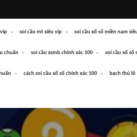
 vip
soi cầu mt siêu vip
soi cầu xổ số miền nam siê
êu chuẩn
soi cầu xsmb chính xác 100
soi cầu xổ số
chuẩn
cách soi cầu xổ số chính xác 100
bạch thủ l