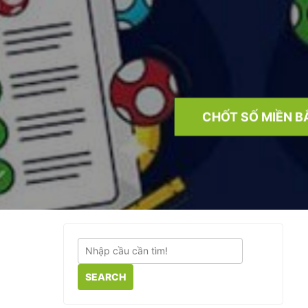
CHỐT SỐ MIỀN B
SEARCH