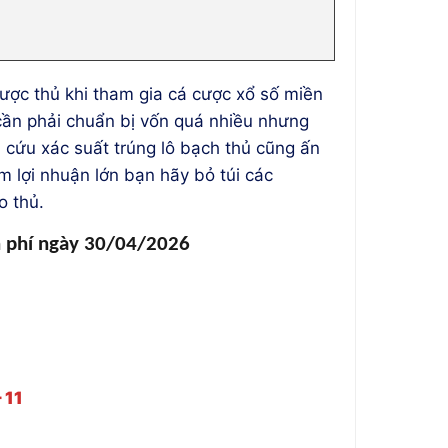
cược thủ khi tham gia cá cược xổ số miền
 cần phải chuẩn bị vốn quá nhiều nhưng
n cứu xác suất trúng lô bạch thủ cũng ấn
 lợi nhuận lớn bạn hãy bỏ túi các
o thủ.
n phí ngày 30/04/2026
 11