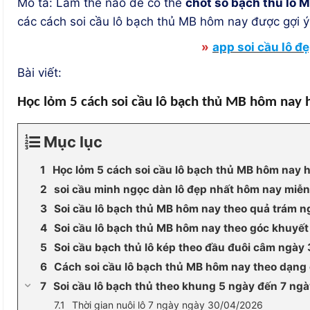
Mô tả: Làm thế nào để có thể
chốt số bạch thủ lô 
các cách soi cầu lô bạch thủ MB hôm nay được gợi ý 
»
app soi cầu lô đ
Bài viết:
Học lỏm 5 cách soi cầu lô bạch thủ MB hôm nay
Mục lục
Học lỏm 5 cách soi cầu lô bạch thủ MB hôm nay
soi cầu minh ngọc dàn lô đẹp nhất hôm nay miễ
Soi cầu lô bạch thủ MB hôm nay theo quả trám 
Soi cầu lô bạch thủ MB hôm nay theo góc khuyế
Soi cầu bạch thủ lô kép theo đầu đuôi câm ngà
Cách soi cầu lô bạch thủ MB hôm nay theo dạn
Soi cầu lô bạch thủ theo khung 5 ngày đến 7 n
Thời gian nuôi lô 7 ngày ngày 30/04/2026