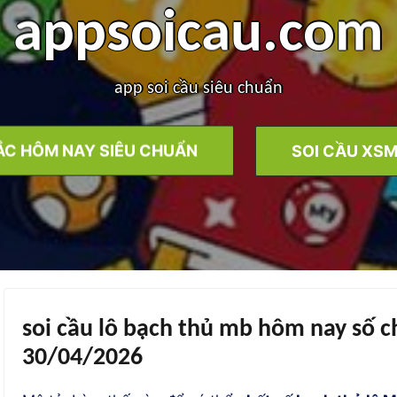
a
p
p
s
o
i
c
a
u
.
c
o
m
app soi cầu siêu chuẩn
ẮC HÔM NAY SIÊU CHUẨN
SOI CẦU XSM
soi cầu lô bạch thủ mb hôm nay số 
30/04/2026