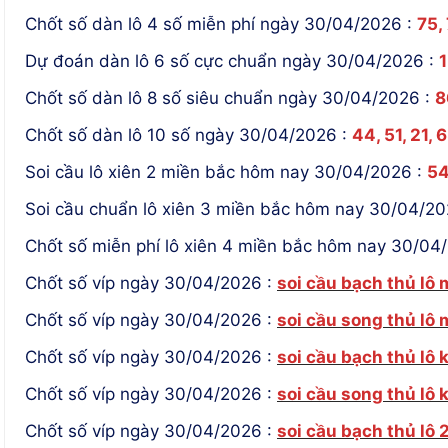
Chốt số dàn lô 4 số miễn phí ngày 30/04/2026 :
75, 
Dự đoán dàn lô 6 số cực chuẩn ngày 30/04/2026 :
1
Chốt số dàn lô 8 số siêu chuẩn ngày 30/04/2026 :
8
Chốt số dàn lô 10 số ngày 30/04/2026 :
44, 51, 21, 
Soi cầu lô xiên 2 miền bắc hôm nay 30/04/2026 :
54
Soi cầu chuẩn lô xiên 3 miền bắc hôm nay 30/04/20
Chốt số miễn phí lô xiên 4 miền bắc hôm nay 30/04
Chốt số víp ngày 30/04/2026 :
soi cầu bạch thủ lô 
Chốt số víp ngày 30/04/2026 :
soi cầu song thủ lô 
Chốt số víp ngày 30/04/2026 :
soi cầu bạch thủ lô 
Chốt số víp ngày 30/04/2026 :
soi cầu song thủ lô 
Chốt số víp ngày 30/04/2026 :
soi cầu bạch thủ lô 