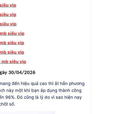
siêu vip
siêu vip
siêu vip
 mb siêu vip
 mb siêu vip
 mb siêu vip
n mb siêu vip
ngày 30/04/2026
mang đến hiệu quả cao thì ắt hẳn phương
ách này một khi bạn áp dụng thành công
n 96%. Đó cũng là lý do vì sao hiện nay
chốt số.