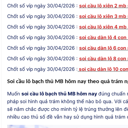
Chốt số víp ngày 30/04/2026 :
soi cầu lô xiên 2 mb 
Chốt số víp ngày 30/04/2026 :
soi cầu lô xiên 3 mb 
Chốt số víp ngày 30/04/2026 :
soi cầu lô xiên 4 mb 
Chốt số víp ngày 30/04/2026 :
soi cầu dàn lô 4 con
Chốt số víp ngày 30/04/2026 :
soi cầu dàn lô 6 con
Chốt số víp ngày 30/04/2026 :
soi cầu dàn lô 8 con
Chốt số víp ngày 30/04/2026 :
soi cầu dàn lô 10 co
Soi cầu lô bạch thủ MB hôm nay theo quả trám 
Muốn
soi cầu lô bạch thủ MB hôm nay
đúng chuẩn 
pháp soi hình quả trám không thể nào bỏ qua. Với c
sẽ nắm chắc được cho mình tỷ lệ trúng thưởng lên đế
nhiều cao thủ số đề vẫn hay sử dụng hình quả trám 