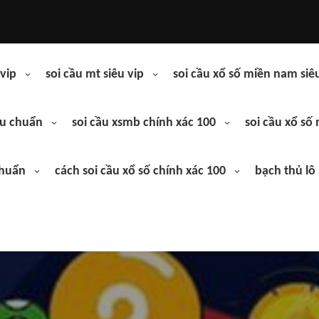
 vip
soi cầu mt siêu vip
soi cầu xổ số miền nam siê
êu chuẩn
soi cầu xsmb chính xác 100
soi cầu xổ số
chuẩn
cách soi cầu xổ số chính xác 100
bạch thủ l