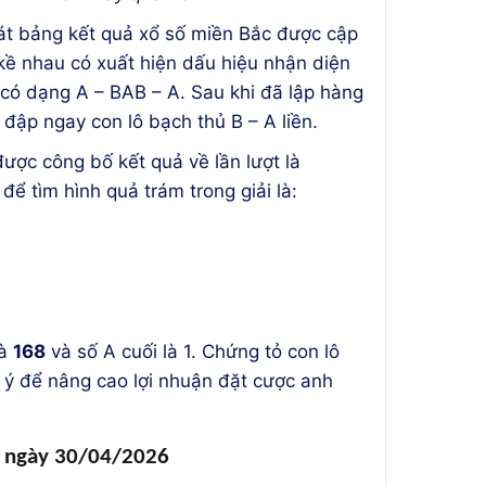
át bảng kết quả xổ số miền Bắc được cập
 kề nhau có xuất hiện dấu hiệu nhận diện
h có dạng A – BAB – A. Sau khi đã lập hàng
 đập ngay con lô bạch thủ B – A liền.
được công bố kết quả về lần lượt là
 tìm hình quả trám trong giải là:
là
168
và số A cuối là 1. Chứng tỏ con lô
 ý để nâng cao lợi nhuận đặt cược anh
t ngày 30/04/2026