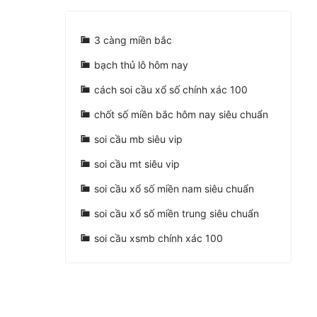
3 càng miền bắc
bạch thủ lô hôm nay
cách soi cầu xổ số chính xác 100
chốt số miền bắc hôm nay siêu chuẩn
soi cầu mb siêu vip
soi cầu mt siêu vip
soi cầu xổ số miền nam siêu chuẩn
soi cầu xổ số miền trung siêu chuẩn
soi cầu xsmb chính xác 100