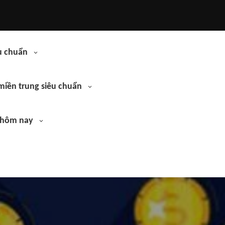
u chuẩn
 miền trung siêu chuẩn
ô hôm nay