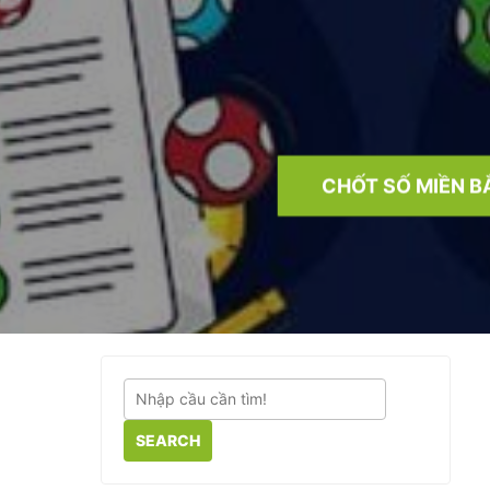
CHỐT SỐ MIỀN B
SEARCH