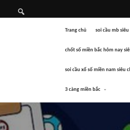
Skip
to
content
Trang chủ
soi cầu mb siêu
chốt số miền bắc hôm nay si
soi cầu xổ số miền nam siêu 
3 càng miền bắc