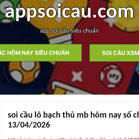
a
p
p
s
o
i
c
a
u
.
c
o
m
app soi cầu siêu chuẩn
ẮC HÔM NAY SIÊU CHUẨN
SOI CẦU XSM
soi cầu lô bạch thủ mb hôm nay số 
13/04/2026