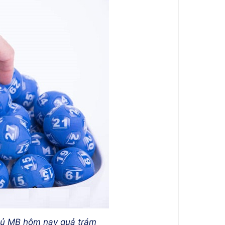
thủ MB hôm nay quả trám