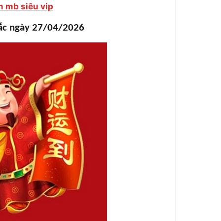
n mb siêu vip
bắc ngày 27/04/2026