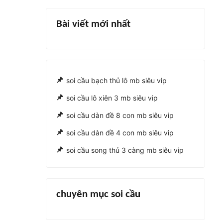
Bài viết mới nhất
soi cầu bạch thủ lô mb siêu vip
soi cầu lô xiên 3 mb siêu vip
soi cầu dàn đề 8 con mb siêu vip
soi cầu dàn đề 4 con mb siêu vip
soi cầu song thủ 3 càng mb siêu vip
chuyên mục soi cầu