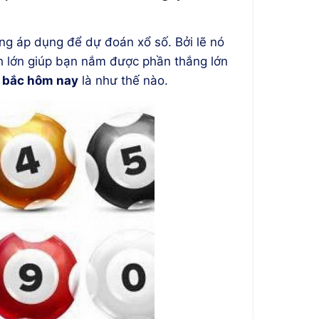
ng áp dụng để dự đoán xổ số. Bởi lẽ nó
h lớn giúp bạn nắm được phần thắng lớn
n bắc hôm nay
là như thế nào.