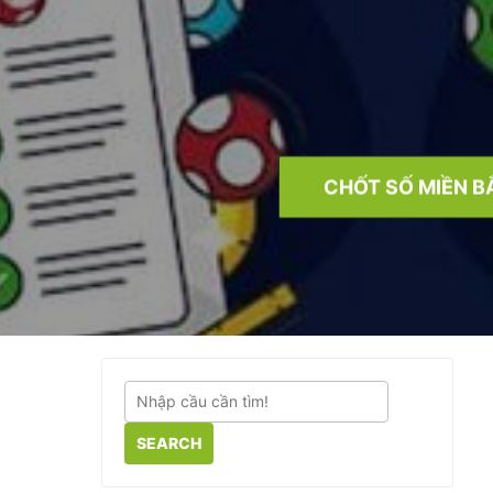
CHỐT SỐ MIỀN B
SEARCH