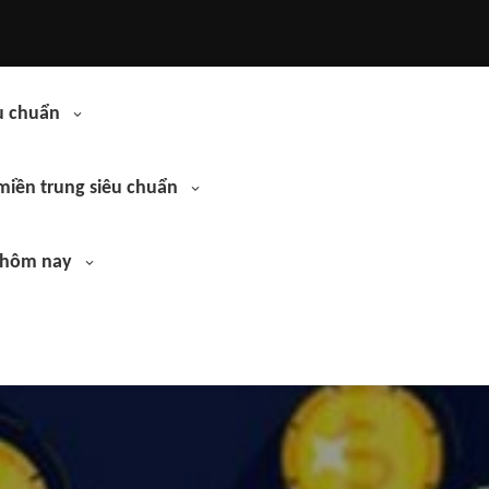
u chuẩn
 miền trung siêu chuẩn
ô hôm nay