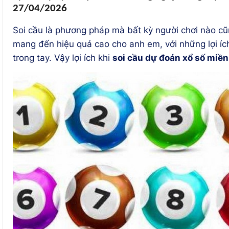
27/04/2026
Soi cầu là phương pháp mà bất kỳ người chơi nào cũ
mang đến hiệu quả cao cho anh em, với những lợi íc
trong tay. Vậy lợi ích khi
soi cầu dự đoán xổ số miề