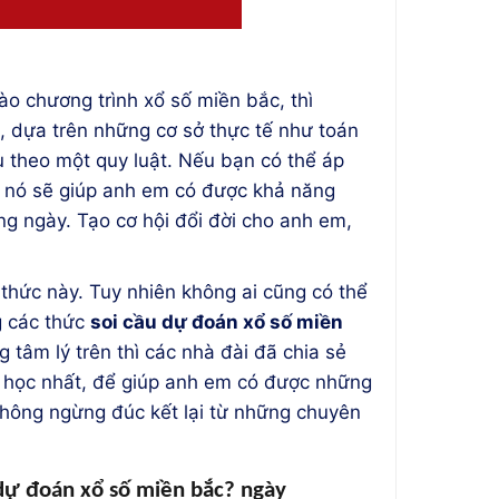
o chương trình xổ số miền bắc, thì
, dựa trên những cơ sở thực tế như toán
u theo một quy luật. Nếu bạn có thể áp
hì nó sẽ giúp anh em có được khả năng
ng ngày. Tạo cơ hội đổi đời cho anh em,
thức này. Tuy nhiên không ai cũng có thể
g các thức
soi cầu dự đoán xổ số miền
tâm lý trên thì các nhà đài đã chia sẻ
 học nhất, để giúp anh em có được những
không ngừng đúc kết lại từ những chuyên
c dự đoán xổ số miền bắc? ngày