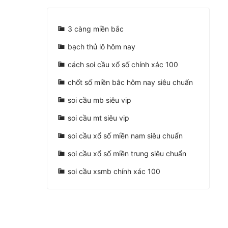
3 càng miền bắc
bạch thủ lô hôm nay
cách soi cầu xổ số chính xác 100
chốt số miền bắc hôm nay siêu chuẩn
soi cầu mb siêu vip
soi cầu mt siêu vip
soi cầu xổ số miền nam siêu chuẩn
soi cầu xổ số miền trung siêu chuẩn
soi cầu xsmb chính xác 100