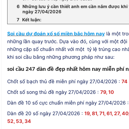
Những lưu ý cần thiết anh em cần nắm được khi 
ngày 27/04/2026
Kết luận:
Soi cầu dự đoán xổ số miền bắc hôm nay
là một tro
những lần quay trước. Dựa vào đó, cùng với một độ
những cặp số chuẩn nhất với một tỷ lệ trúng cao nhấ
khi soi cầu bằng những phương pháp như sau:
soi cầu 247 dàn đề đẹp nhất hôm nay miễn phí 
Chốt số bạch thủ đề miễn phí ngày 27/04/2026 :
74
Chốt số song thủ đề ngày 27/04/2026 :
79, 10
Dàn đề 10 số cực chuẩn miễn phí ngày 27/04/2026 
Dàn đề 20 số ngày 27/04/2026 :
19, 81, 71, 61, 27, 40
52, 53, 34