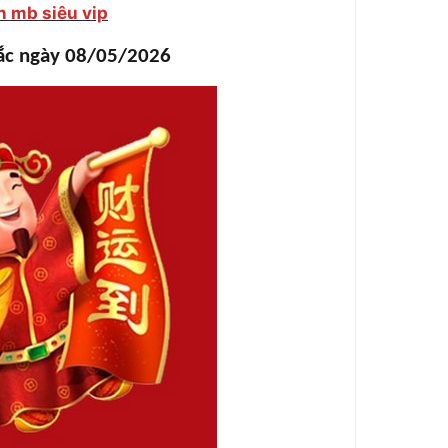
n mb siêu vip
bắc ngày 08/05/2026