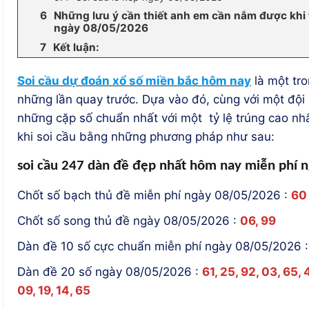
Những lưu ý cần thiết anh em cần nắm được khi 
ngày 08/05/2026
Kết luận:
Soi cầu dự đoán xổ số miền bắc hôm nay
là một tro
những lần quay trước. Dựa vào đó, cùng với một độ
những cặp số chuẩn nhất với một tỷ lệ trúng cao nhấ
khi soi cầu bằng những phương pháp như sau:
soi cầu 247 dàn đề đẹp nhất hôm nay miễn phí 
Chốt số bạch thủ đề miễn phí ngày 08/05/2026 :
60
Chốt số song thủ đề ngày 08/05/2026 :
06, 99
Dàn đề 10 số cực chuẩn miễn phí ngày 08/05/2026 
Dàn đề 20 số ngày 08/05/2026 :
61, 25, 92, 03, 65, 
09, 19, 14, 65