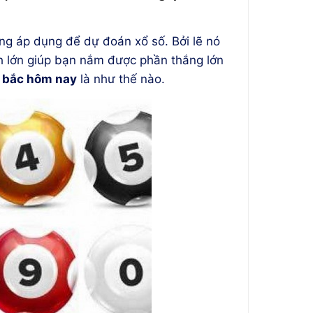
ng áp dụng để dự đoán xổ số. Bởi lẽ nó
h lớn giúp bạn nắm được phần thắng lớn
n bắc hôm nay
là như thế nào.