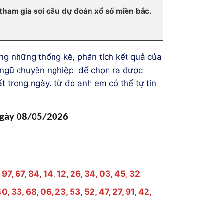
tham gia soi cầu dự đoán xổ số miền bắc.
ng những thống kê, phân tích kết quả của
i ngũ chuyên nghiệp để chọn ra được
t trong ngày. từ đó anh em có thể tự tin
ngày 08/05/2026
:
97, 67, 84, 14, 12, 26, 34, 03, 45, 32
40, 33, 68, 06, 23, 53, 52, 47, 27, 91, 42,