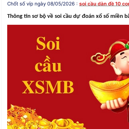
Chốt số víp ngày 08/05/2026 :
soi cầu dàn đề 10 co
Thông tin sơ bộ về soi cầu dự đoán xổ số miền 