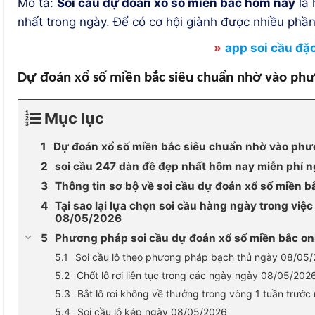
Mô tả:
Soi cầu dự đoán xổ số miền bắc hôm nay
là 
nhất trong ngày. Để có cơ hội giành được nhiều phần
»
app soi cầu đặc
Dự đoán xổ số miền bắc siêu chuẩn nhờ vào ph
Mục lục
Dự đoán xổ số miền bắc siêu chuẩn nhờ vào ph
soi cầu 247 dàn đề đẹp nhất hôm nay miễn phí
Thông tin sơ bộ về soi cầu dự đoán xổ số miền
Tại sao lại lựa chọn soi cầu hàng ngày trong vi
08/05/2026
Phương pháp soi cầu dự đoán xổ số miền bắc on
Soi cầu lô theo phương pháp bạch thủ ngày 08/05
Chốt lô rơi liên tục trong các ngày ngày 08/05/202
Bắt lô rơi không về thưởng trong vòng 1 tuần trướ
Soi cầu lô kép ngày 08/05/2026