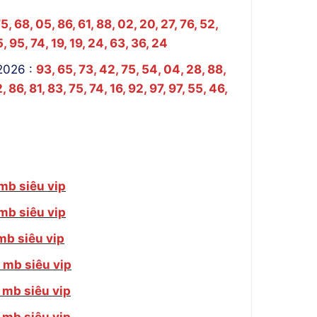
5, 68, 05, 86, 61, 88, 02, 20, 27, 76, 52,
5, 95, 74, 19, 19, 24, 63, 36, 24
2026 :
93, 65, 73, 42, 75, 54, 04, 28, 88,
, 86, 81, 83, 75, 74, 16, 92, 97, 97, 55, 46,
mb siêu vip
mb siêu vip
mb siêu vip
 mb siêu vip
 mb siêu vip