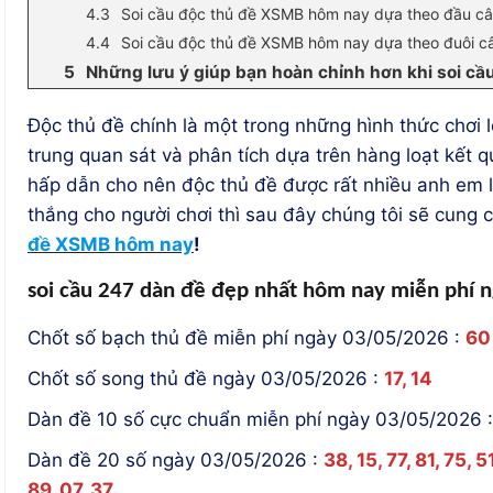
Soi cầu độc thủ đề XSMB hôm nay dựa theo đầu 
Soi cầu độc thủ đề XSMB hôm nay dựa theo đuôi 
Những lưu ý giúp bạn hoàn chỉnh hơn khi soi c
Độc thủ đề chính là một trong những hình thức chơi 
trung quan sát và phân tích dựa trên hàng loạt kết q
hấp dẫn cho nên độc thủ đề được rất nhiều anh em lự
thắng cho người chơi thì sau đây chúng tôi sẽ cun
đề XSMB hôm nay
!
soi cầu 247 dàn đề đẹp nhất hôm nay miễn phí 
Chốt số bạch thủ đề miễn phí ngày 03/05/2026 :
60
Chốt số song thủ đề ngày 03/05/2026 :
17, 14
Dàn đề 10 số cực chuẩn miễn phí ngày 03/05/2026 
Dàn đề 20 số ngày 03/05/2026 :
38, 15, 77, 81, 75, 5
89, 07, 37