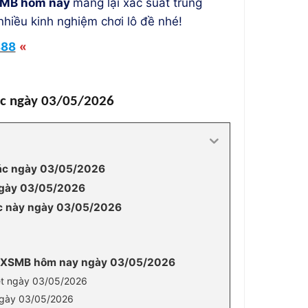
XSMB hôm nay
mang lại xác suất trúng
hiều kinh nghiệm chơi lô đề nhé!
888
«
ác ngày 03/05/2026
xác ngày 03/05/2026
 ngày 03/05/2026
hức này ngày 03/05/2026
ề XSMB hôm nay ngày 03/05/2026
iệt ngày 03/05/2026
ngày 03/05/2026