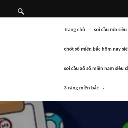
Skip
to
content
Trang chủ
soi cầu mb siêu
chốt số miền bắc hôm nay si
soi cầu xổ số miền nam siêu 
3 càng miền bắc