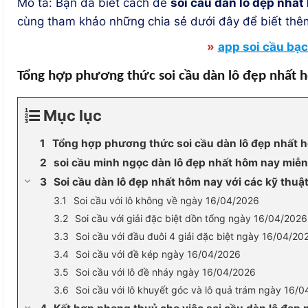
Mô tả: Bạn đã biết cách để
soi cầu dàn lô đẹp nhấ
cùng tham khảo những chia sẻ dưới đây để biết thêm 
»
app soi cầu bạc
Tổng hợp phương thức soi cầu dàn lô đẹp nhất
Mục lục
Tổng hợp phương thức soi cầu dàn lô đẹp nhất
soi cầu minh ngọc dàn lô đẹp nhất hôm nay miễ
Soi cầu dàn lô đẹp nhất hôm nay với các kỹ thuậ
Soi cầu với lô không về ngày 16/04/2026
Soi cầu với giải đặc biệt dồn tổng ngày 16/04/2026
Soi cầu với đầu đuôi 4 giải đặc biệt ngày 16/04/20
Soi cầu với đề kép ngày 16/04/2026
Soi cầu với lô đề nháy ngày 16/04/2026
Soi cầu với lô khuyết góc và lô quả trám ngày 16/