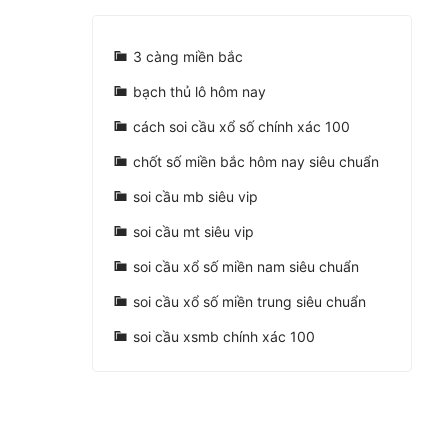
3 càng miền bắc
bạch thủ lô hôm nay
cách soi cầu xổ số chính xác 100
chốt số miền bắc hôm nay siêu chuẩn
soi cầu mb siêu vip
soi cầu mt siêu vip
soi cầu xổ số miền nam siêu chuẩn
soi cầu xổ số miền trung siêu chuẩn
soi cầu xsmb chính xác 100