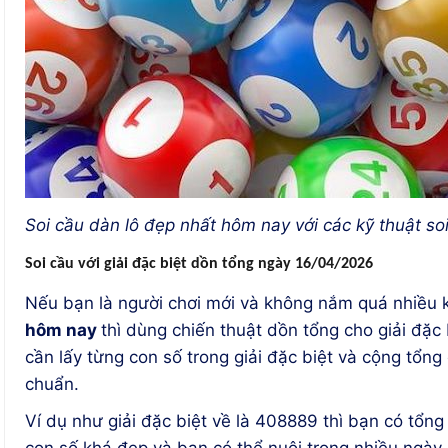
Soi cầu dàn lô đẹp nhất hôm nay với các kỹ thuật so
Soi cầu với giải đặc biệt dồn tổng ngày 16/04/2026
Nếu bạn là người chơi mới và không nắm quá nhiều 
hôm nay
thì dùng chiến thuật dồn tổng cho giải đặc b
cần lấy từng con số trong giải đặc biệt và cộng tổng 
chuẩn.
Ví dụ như giải đặc biệt về là 408889 thì bạn có tổn
con số khá đẹp và bạn có thể nuôi trong nhiều ngày