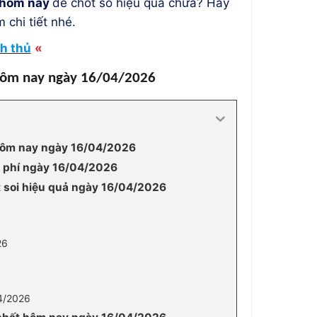
t hôm nay
để chốt số hiệu quả chưa? Hãy
chi tiết nhé.
h thủ
«
 hôm nay ngày 16/04/2026
 hôm nay ngày 16/04/2026
n phí ngày 16/04/2026
t soi hiệu quả ngày 16/04/2026
26
04/2026