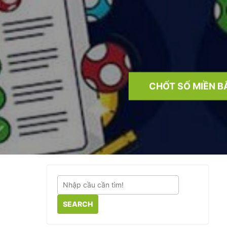
CHỐT SỐ MIỀN B
SEARCH