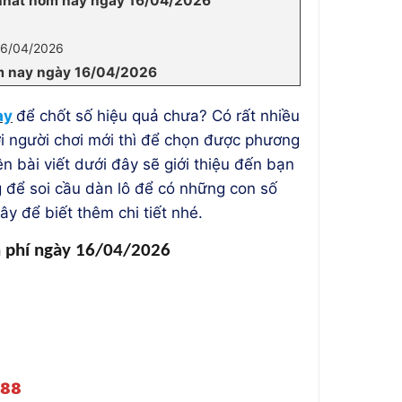
p nhất hôm nay ngày 16/04/2026
16/04/2026
hôm nay ngày 16/04/2026
ay
để chốt số hiệu quả chưa? Có rất nhiều
i người chơi mới thì để chọn được phương
n bài viết dưới đây sẽ giới thiệu đến bạn
 để soi cầu dàn lô để có những con số
y để biết thêm chi tiết nhé.
n phí ngày 16/04/2026
 88