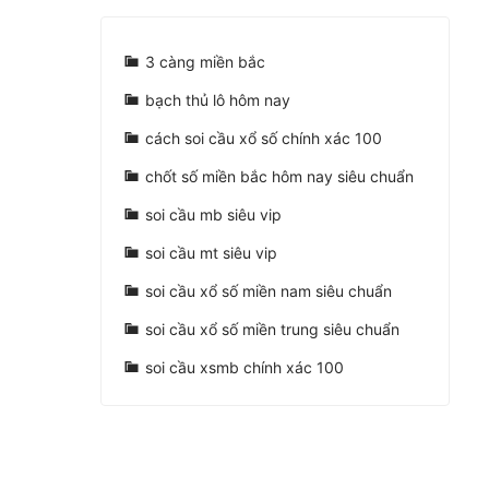
3 càng miền bắc
bạch thủ lô hôm nay
cách soi cầu xổ số chính xác 100
chốt số miền bắc hôm nay siêu chuẩn
soi cầu mb siêu vip
soi cầu mt siêu vip
soi cầu xổ số miền nam siêu chuẩn
soi cầu xổ số miền trung siêu chuẩn
soi cầu xsmb chính xác 100