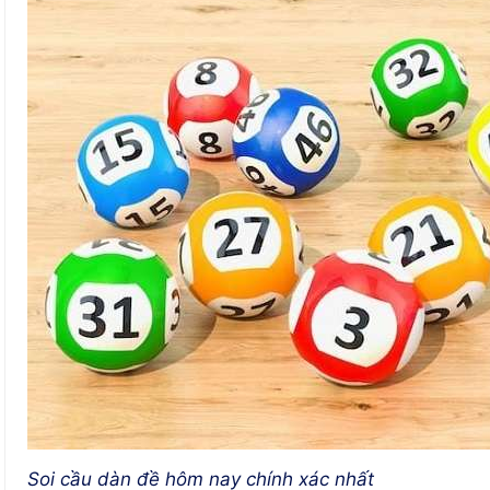
Soi cầu dàn đề hôm nay chính xác nhất