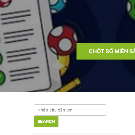
CHỐT SỐ MIỀN B
SEARCH