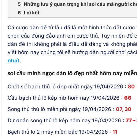
Những lưu ý quan trọng khi soi cầu mà người ch
Lời kết
Cá cược dàn đề từ lâu đã là một hình thức đặt cược
chọn của đông đảo anh em cược thủ. Tuy nhiên để c
dàn đề thì không phải là điều dễ dàng và không phả
viết hôm nay chúng tôi sẽ hướng dẫn người chơi cá
nhất
.
soi cầu minh ngọc dàn lô đẹp nhất hôm nay miễ
Chốt số bạch thủ lô đẹp nhất ngày 19/04/2026 :
80
Cầu bạch thủ lô kép mb hôm nay 19/04/2026 :
66
Song thủ thủ lô miễn phí ngày 19/04/2026 :
07, 30
Dự đoán song thủ lô kép hôm nay 19/04/2026 :
77 –
Bạch thủ lô 2 nháy miền bắc 19/04/2026 :
11