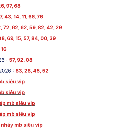
26, 97, 68
7, 43, 14, 11, 66, 76
, 72, 62, 62, 59, 82, 42, 29
08, 69, 15, 57, 84, 00, 39
 16
26 :
57, 92, 08
/2026 :
83, 28, 45, 52
mb siêu vip
mb siêu vip
kép mb siêu vip
kép mb siêu vip
2 nháy mb siêu vip