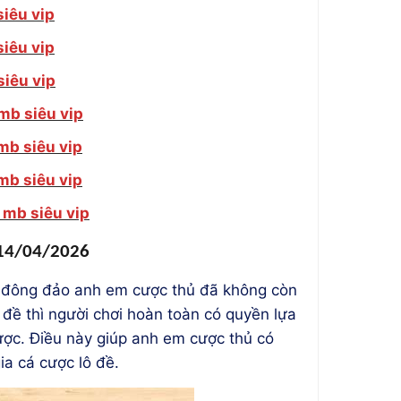
siêu vip
siêu vip
siêu vip
 mb siêu vip
 mb siêu vip
 mb siêu vip
 mb siêu vip
 14/04/2026
à đông đảo anh em cược thủ đã không còn
 đề thì người chơi hoàn toàn có quyền lựa
ược. Điều này giúp anh em cược thủ có
ia cá cược lô đề.