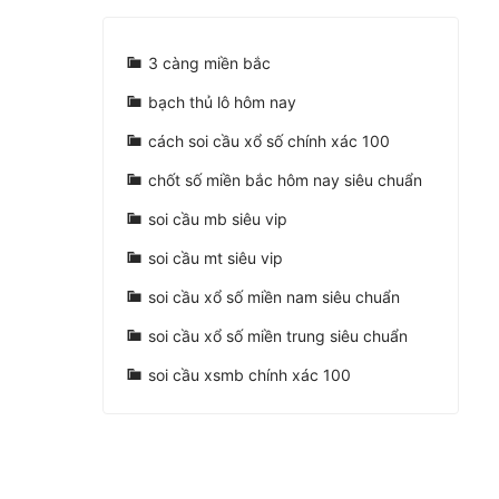
3 càng miền bắc
bạch thủ lô hôm nay
cách soi cầu xổ số chính xác 100
chốt số miền bắc hôm nay siêu chuẩn
soi cầu mb siêu vip
soi cầu mt siêu vip
soi cầu xổ số miền nam siêu chuẩn
soi cầu xổ số miền trung siêu chuẩn
soi cầu xsmb chính xác 100