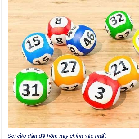
Soi cầu dàn đề hôm nay chính xác nhất