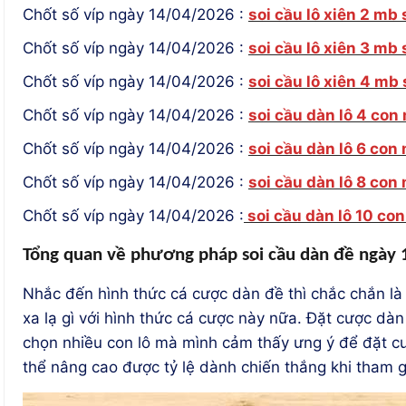
Chốt số víp ngày 14/04/2026 :
soi cầu lô xiên 2 mb 
Chốt số víp ngày 14/04/2026 :
soi cầu lô xiên 3 mb 
Chốt số víp ngày 14/04/2026 :
soi cầu lô xiên 4 mb 
Chốt số víp ngày 14/04/2026 :
soi cầu dàn lô 4 con
Chốt số víp ngày 14/04/2026 :
soi cầu dàn lô 6 con
Chốt số víp ngày 14/04/2026 :
soi cầu dàn lô 8 con
Chốt số víp ngày 14/04/2026 :
soi cầu dàn lô 10 con
Tổng quan về phương pháp soi cầu dàn đề ngày
Nhắc đến hình thức cá cược dàn đề thì chắc chắn l
xa lạ gì với hình thức cá cược này nữa. Đặt cược dàn
chọn nhiều con lô mà mình cảm thấy ưng ý để đặt c
thể nâng cao được tỷ lệ dành chiến thắng khi tham g