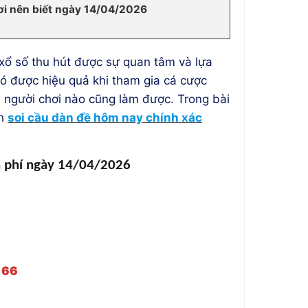
ơi nên biết ngày 14/04/2026
 xổ số thu hút được sự quan tâm và lựa
ó được hiệu quả khi tham gia cá cược
i người chơi nào cũng làm được. Trong bài
ch
soi cầu dàn đề hôm nay chính xác
n phí ngày 14/04/2026
 66