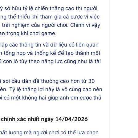
 sở hữu tỷ lệ chiến thắng cao thì người
ng thể thiếu khi tham gia cá cược vì việc
trải nghiệm của người chơi. Chính vì vậy
an trọng khi chơi game.
ập các thông tin và dữ liệu có liên quan
h tổng hợp và thống kế để tạo thành một
 con lô tùy theo năng lực cũng như là tài
ơi soi cầu dàn đề thường cao hơn từ 30
n. Tỷ lệ thắng lợi này là vô cùng cao nên
hội có một không hai giúp anh em cược thủ
 chính xác nhất ngày 14/04/2026
hất lượng mà người chơi có thể lựa chọn