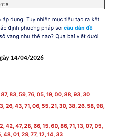
2026
 áp dụng. Tuy nhiên mục tiêu tạo ra kết
xác định phương pháp soi
cầu dàn đề
số vàng như thế nào? Qua bài viết dưới
ngày 14/04/2026
:
87, 83, 59, 76, 05, 19, 00, 88, 93, 30
3, 26, 43, 71, 06, 55, 21, 30, 38, 26, 58, 98,
2, 42, 47, 28, 66, 15, 60, 86, 71, 13, 07, 05,
, 48, 01, 29, 77, 12, 14, 33