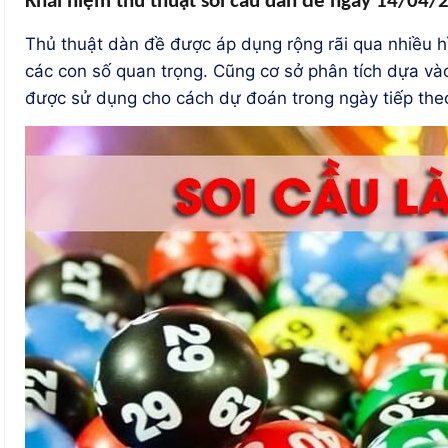
Khái niệm thủ thuật soi cầu dàn đề ngày 14/04/
Thủ thuật dàn đề được áp dụng rộng rãi qua nhiều h
các con số quan trọng. Cũng cơ sở phân tích dựa vào
được sử dụng cho cách dự đoán trong ngày tiếp the