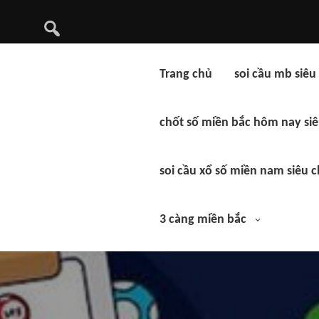
Skip
to
content
Trang chủ
soi cầu mb siêu
chốt số miền bắc hôm nay si
soi cầu xổ số miền nam siêu 
3 càng miền bắc