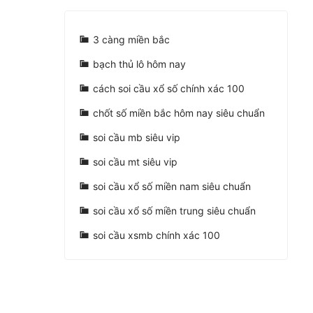
3 càng miền bắc
bạch thủ lô hôm nay
cách soi cầu xổ số chính xác 100
chốt số miền bắc hôm nay siêu chuẩn
soi cầu mb siêu vip
soi cầu mt siêu vip
soi cầu xổ số miền nam siêu chuẩn
soi cầu xổ số miền trung siêu chuẩn
soi cầu xsmb chính xác 100