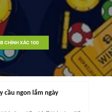
B CHÍNH XÁC 100
ay cầu ngon lắm ngày