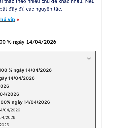
i thác theo nhiều chủ đề khác nhau. Nếu
bắt đầy đủ các nguyên tắc.
thủ víp
«
 100 % ngày 14/04/2026
c 100 % ngày 14/04/2026
ngày 14/04/2026
2026
4/04/2026
 100% ngày 14/04/2026
14/04/2026
/04/2026
/2026