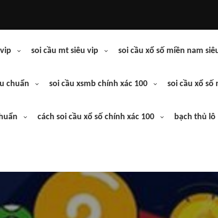
 vip
soi cầu mt siêu vip
soi cầu xổ số miền nam siê
êu chuẩn
soi cầu xsmb chính xác 100
soi cầu xổ số
chuẩn
cách soi cầu xổ số chính xác 100
bạch thủ l