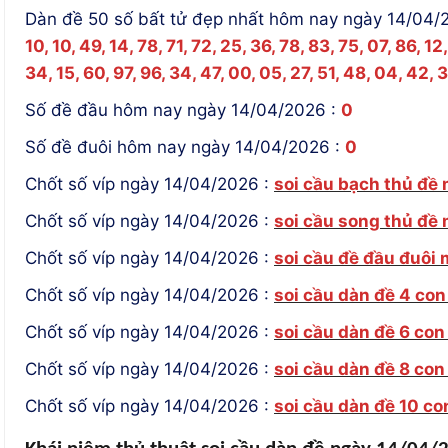
Dàn đề 50 số bất tử đẹp nhất hôm nay ngày 14/04/
10, 10, 49, 14, 78, 71, 72, 25, 36, 78, 83, 75, 07, 86, 1
34, 15, 60, 97, 96, 34, 47, 00, 05, 27, 51, 48, 04, 42, 
Số đề đầu hôm nay ngày 14/04/2026 :
0
Số đề đuôi hôm nay ngày 14/04/2026 :
0
Chốt số víp ngày 14/04/2026 :
soi cầu bạch thủ đề 
Chốt số víp ngày 14/04/2026 :
soi cầu song thủ đề 
Chốt số víp ngày 14/04/2026 :
soi cầu đề đầu đuôi 
Chốt số víp ngày 14/04/2026 :
soi cầu dàn đề 4 con
Chốt số víp ngày 14/04/2026 :
soi cầu dàn đề 6 con
Chốt số víp ngày 14/04/2026 :
soi cầu dàn đề 8 con
Chốt số víp ngày 14/04/2026 :
soi cầu dàn đề 10 co