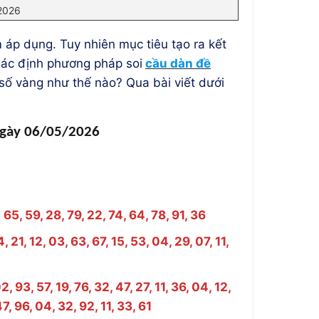
/2026
 áp dụng. Tuy nhiên mục tiêu tạo ra kết
xác định phương pháp soi
cầu dàn đề
số vàng như thế nào? Qua bài viết dưới
ngày 06/05/2026
:
65, 59, 28, 79, 22, 74, 64, 78, 91, 36
4, 21, 12, 03, 63, 67, 15, 53, 04, 29, 07, 11,
2, 93, 57, 19, 76, 32, 47, 27, 11, 36, 04, 12,
7, 96, 04, 32, 92, 11, 33, 61