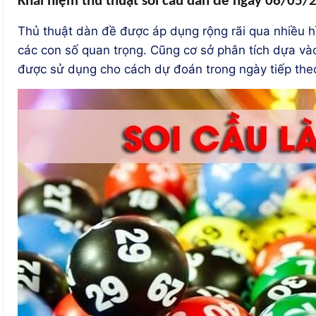
Khái niệm thủ thuật soi cầu dàn đề ngày 06/05/
Thủ thuật dàn đề được áp dụng rộng rãi qua nhiều h
các con số quan trọng. Cũng cơ sở phân tích dựa vào
được sử dụng cho cách dự đoán trong ngày tiếp the