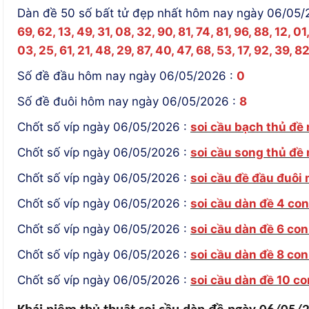
Dàn đề 50 số bất tử đẹp nhất hôm nay ngày 06/05/
69, 62, 13, 49, 31, 08, 32, 90, 81, 74, 81, 96, 88, 12, 01,
03, 25, 61, 21, 48, 29, 87, 40, 47, 68, 53, 17, 92, 39, 8
Số đề đầu hôm nay ngày 06/05/2026 :
0
Số đề đuôi hôm nay ngày 06/05/2026 :
8
Chốt số víp ngày 06/05/2026 :
soi cầu bạch thủ đề 
Chốt số víp ngày 06/05/2026 :
soi cầu song thủ đề 
Chốt số víp ngày 06/05/2026 :
soi cầu đề đầu đuôi 
Chốt số víp ngày 06/05/2026 :
soi cầu dàn đề 4 con
Chốt số víp ngày 06/05/2026 :
soi cầu dàn đề 6 con
Chốt số víp ngày 06/05/2026 :
soi cầu dàn đề 8 con
Chốt số víp ngày 06/05/2026 :
soi cầu dàn đề 10 co