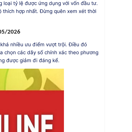
 loại tỷ lệ được ứng dụng với vốn đầu tư.
 thích hợp nhất. Đừng quên xem xét thời
/05/2026
há nhiều ưu điểm vượt trội. Điều đó
a chọn các dãy số chính xác theo phương
cũng được giảm đi đáng kể.