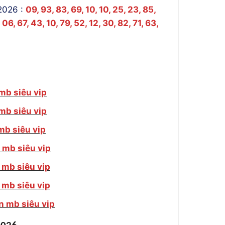
2026 :
09, 93, 83, 69, 10, 10, 25, 23, 85,
 06, 67, 43, 10, 79, 52, 12, 30, 82, 71, 63,
2
mb siêu vip
mb siêu vip
mb siêu vip
 mb siêu vip
 mb siêu vip
 mb siêu vip
n mb siêu vip