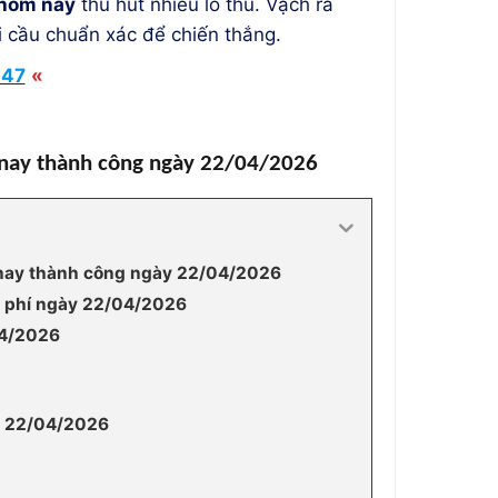
 hôm nay
thu hút nhiều lô thủ. Vạch ra
i cầu chuẩn xác để chiến thắng.
247
«
m nay thành công ngày 22/04/2026
m nay thành công ngày 22/04/2026
n phí ngày 22/04/2026
04/2026
ày 22/04/2026