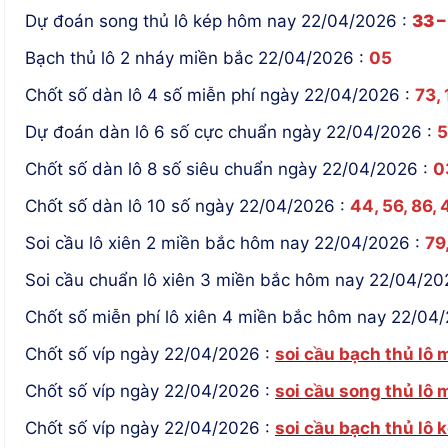
Dự đoán song thủ lô kép hôm nay 22/04/2026 :
33 –
Bạch thủ lô 2 nháy miền bắc 22/04/2026 :
05
Chốt số dàn lô 4 số miễn phí ngày 22/04/2026 :
73, 
Dự đoán dàn lô 6 số cực chuẩn ngày 22/04/2026 :
5
Chốt số dàn lô 8 số siêu chuẩn ngày 22/04/2026 :
0
Chốt số dàn lô 10 số ngày 22/04/2026 :
44, 56, 86, 
Soi cầu lô xiên 2 miền bắc hôm nay 22/04/2026 :
79
Soi cầu chuẩn lô xiên 3 miền bắc hôm nay 22/04/20
Chốt số miễn phí lô xiên 4 miền bắc hôm nay 22/04
Chốt số víp ngày 22/04/2026 :
soi cầu bạch thủ lô 
Chốt số víp ngày 22/04/2026 :
soi cầu song thủ lô 
Chốt số víp ngày 22/04/2026 :
soi cầu bạch thủ lô 