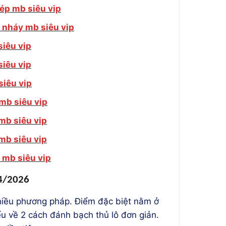
kép mb siêu vip
2 nháy mb siêu vip
siêu vip
siêu vip
siêu vip
 mb siêu vip
 mb siêu vip
 mb siêu vip
n mb siêu vip
04/2026
nhiều phương pháp. Điểm đặc biệt nằm ở
iểu về 2 cách đánh bạch thủ lô đơn giản.