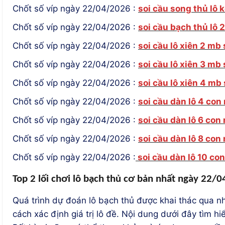
Chốt số víp ngày 22/04/2026 :
soi cầu song thủ lô 
Chốt số víp ngày 22/04/2026 :
soi cầu bạch thủ lô 
Chốt số víp ngày 22/04/2026 :
soi cầu lô xiên 2 mb 
Chốt số víp ngày 22/04/2026 :
soi cầu lô xiên 3 mb 
Chốt số víp ngày 22/04/2026 :
soi cầu lô xiên 4 mb 
Chốt số víp ngày 22/04/2026 :
soi cầu dàn lô 4 con
Chốt số víp ngày 22/04/2026 :
soi cầu dàn lô 6 con
Chốt số víp ngày 22/04/2026 :
soi cầu dàn lô 8 con
Chốt số víp ngày 22/04/2026 :
soi cầu dàn lô 10 co
Top 2 lối chơi lô bạch thủ cơ bản nhất ngày 22/
Quá trình dự đoán lô bạch thủ được khai thác qua 
cách xác định giá trị lô đề. Nội dung dưới đây tìm h