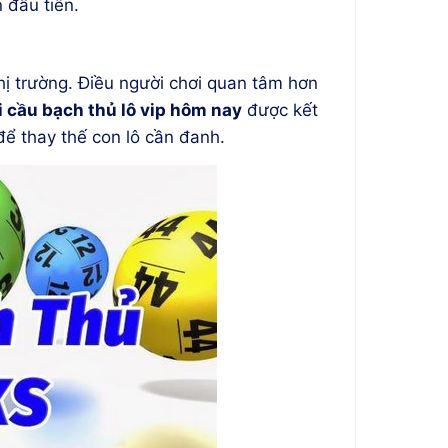
n đầu tiên.
thị trường. Điều người chơi quan tâm hơn
i cầu bạch thủ lô vip hôm nay
được kết
 để thay thế con lô cần đanh.