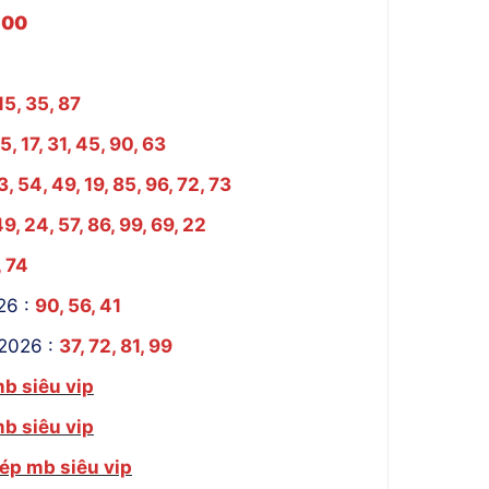
 00
15, 35, 87
5, 17, 31, 45, 90, 63
3, 54, 49, 19, 85, 96, 72, 73
49, 24, 57, 86, 99, 69, 22
, 74
26 :
90, 56, 41
/2026 :
37, 72, 81, 99
mb siêu vip
mb siêu vip
kép mb siêu vip