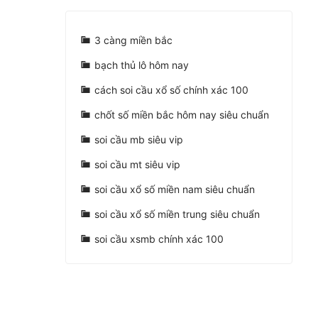
3 càng miền bắc
bạch thủ lô hôm nay
cách soi cầu xổ số chính xác 100
chốt số miền bắc hôm nay siêu chuẩn
soi cầu mb siêu vip
soi cầu mt siêu vip
soi cầu xổ số miền nam siêu chuẩn
soi cầu xổ số miền trung siêu chuẩn
soi cầu xsmb chính xác 100