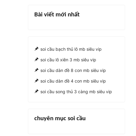
Bài viết mới nhất
soi cầu bạch thủ lô mb siêu vip
soi cầu lô xiên 3 mb siêu vip
soi cầu dàn đề 8 con mb siêu vip
soi cầu dàn đề 4 con mb siêu vip
soi cầu song thủ 3 càng mb siêu vip
chuyên mục soi cầu