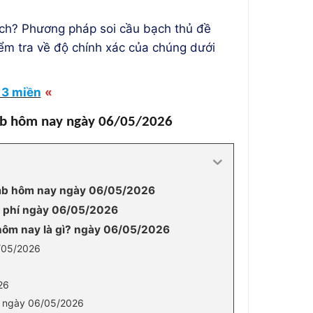
ách? Phương pháp soi cầu bạch thủ đề
ểm tra về độ chính xác của chúng dưới
 3 miền
«
smb hôm nay ngày 06/05/2026
smb hôm nay ngày 06/05/2026
n phí ngày 06/05/2026
ôm nay là gì? ngày 06/05/2026
6/05/2026
26
ệt ngày 06/05/2026