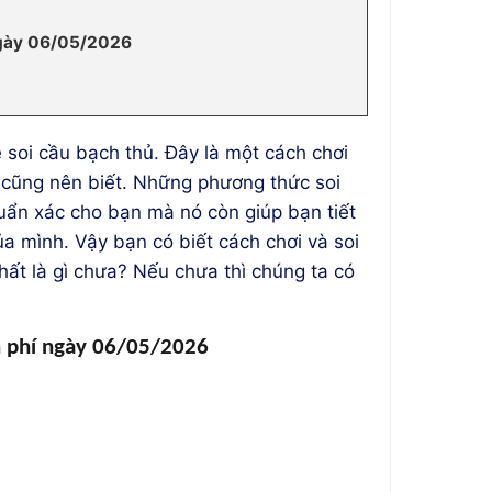
ngày 06/05/2026
 soi cầu bạch thủ. Đây là một cách chơi
o cũng nên biết. Những phương thức soi
huẩn xác cho bạn mà nó còn giúp bạn tiết
ủa mình. Vậy bạn có biết cách chơi và soi
hất là gì chưa? Nếu chưa thì chúng ta có
n phí ngày 06/05/2026