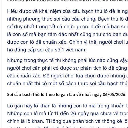
Hiểu được về khái niệm của cầu bạch thủ lô đề là ng
những phương thức soi cầu của chúng. Bạch thủ lô đ
số duy nhất trong tất cả những con lô đề mà bạn so
là con số mà bạn tâm đắc nhất cũng như cho bạn dư
được con lô đê chuẩn xác. Chính vì thế, người chơi
họ đẳng cấp soi cầu số 1 việt nam:
Nhưng trong thực tế thì không phải lúc nào cũng vậy
người chơi cần phải có được sự phân tích lô đề cũn
cầu chuẩn xác. Để người chơi lựa chọn được những
chuẩn nhất thì có một số cách thức soi cầu bạch thủ
Soi cầu bạch thủ lô theo lô gan lâu về nhất ngày 06/05/2026
Lô gan hay lô khan là những con lô mà trong khoản t
Những con lô mà từ 11 đến 26 ngày qua chưa về trong
chính là lô khan. THông qua phân tích và thống kê l