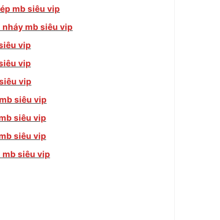
kép mb siêu vip
2 nháy mb siêu vip
siêu vip
siêu vip
siêu vip
 mb siêu vip
 mb siêu vip
 mb siêu vip
n mb siêu vip