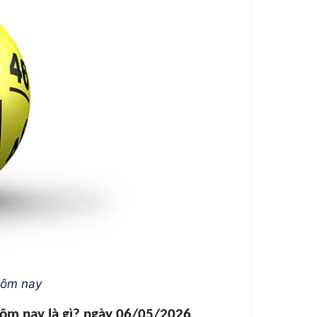
hôm nay
ôm nay là gì? ngày 06/05/2026