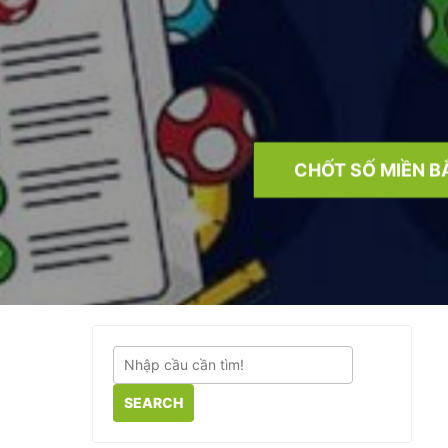
CHỐT SỐ MIỀN B
SEARCH