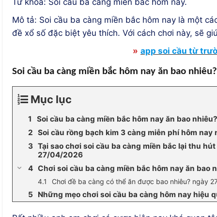
Từ khoá: Soi cầu ba càng miền bắc hôm nay.
Mô tả: Soi cầu ba càng miền bắc hôm nay là một các
đề xổ số đặc biệt yêu thích. Với cách chơi này, sẽ g
»
app soi cầu từ trư
Soi cầu ba càng miền bắc hôm nay ăn bao nhiêu
Mục lục
Soi cầu ba càng miền bắc hôm nay ăn bao nhiêu
Soi cầu rồng bạch kim 3 càng miễn phí hôm nay
Tại sao chơi soi cầu ba càng miền bắc lại thu hú
27/04/2026
Chơi soi cầu ba càng miền bắc hôm nay ăn bao
Chơi đề ba càng có thể ăn được bao nhiêu? ngày 
Những mẹo chơi soi cầu ba càng hôm nay hiệu 