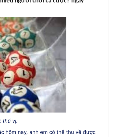
t nhiều người chơi cá cược? ngày
 thú vị.
bắc hôm nay, anh em có thể thu về được