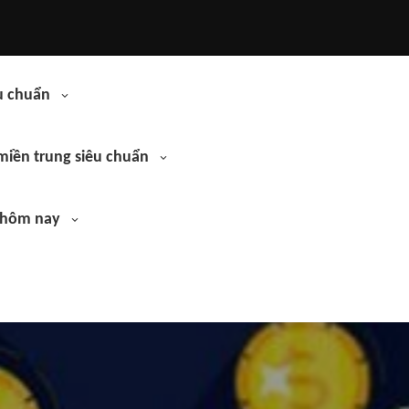
u chuẩn
 miền trung siêu chuẩn
ô hôm nay