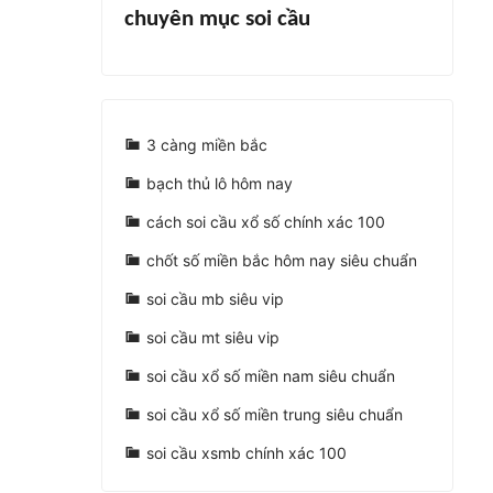
chuyên mục soi cầu
3 càng miền bắc
bạch thủ lô hôm nay
cách soi cầu xổ số chính xác 100
chốt số miền bắc hôm nay siêu chuẩn
soi cầu mb siêu vip
soi cầu mt siêu vip
soi cầu xổ số miền nam siêu chuẩn
soi cầu xổ số miền trung siêu chuẩn
soi cầu xsmb chính xác 100