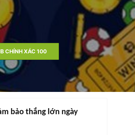
B CHÍNH XÁC 100
ảm bảo thắng lớn ngày