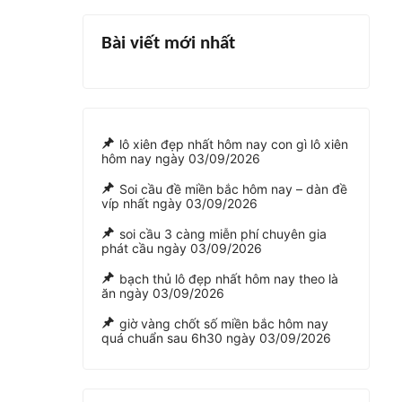
Bài viết mới nhất
lô xiên đẹp nhất hôm nay con gì lô xiên
hôm nay ngày 03/09/2026
Soi cầu đề miền bắc hôm nay – dàn đề
víp nhất ngày 03/09/2026
soi cầu 3 càng miễn phí chuyên gia
phát cầu ngày 03/09/2026
bạch thủ lô đẹp nhất hôm nay theo là
ăn ngày 03/09/2026
giờ vàng chốt số miền bắc hôm nay
quá chuẩn sau 6h30 ngày 03/09/2026