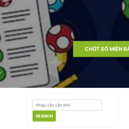
CHỐT SỐ MIỀN B
SEARCH