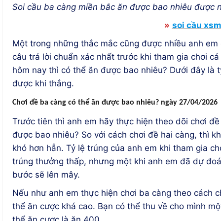
Soi cầu ba càng miền bắc ăn được bao nhiêu được nh
»
soi cầu xs
Một trong những thắc mắc cũng được nhiều anh em 
câu trả lời chuẩn xác nhất trước khi tham gia chơi c
hôm nay thì có thể ăn được bao nhiêu? Dưới đây là t
được khi thắng.
Chơi đề ba càng có thể ăn được bao nhiêu? ngày 27/04/2026
Trước tiên thì anh em hãy thực hiện theo dõi chơi đ
được bao nhiêu? So với cách chơi đề hai càng, thì k
khó hơn hẳn. Tỷ lệ trúng của anh em khi tham gia chơi
trúng thưởng thấp, nhưng một khi anh em đã dự đoá
bước sẽ lên mây.
Nếu như anh em thực hiện chơi ba càng theo cách ch
thể ăn cược khá cao. Bạn có thể thu về cho mình mộ
thể ăn cược là ăn 400.