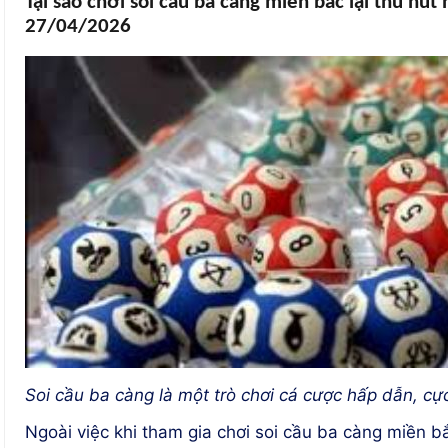
Tại sao chơi soi cầu ba càng miền bắc lại thu hú
27/04/2026
Soi cầu ba càng là một trò chơi cá cược hấp dẫn, cực
Ngoài việc khi tham gia chơi soi cầu ba càng miền 