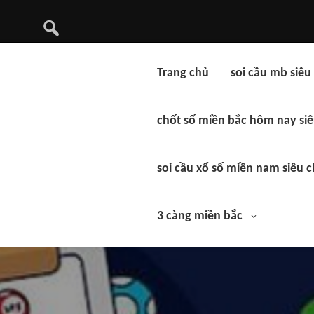
Skip
to
content
Trang chủ
soi cầu mb siêu
chốt số miền bắc hôm nay si
soi cầu xổ số miền nam siêu 
3 càng miền bắc