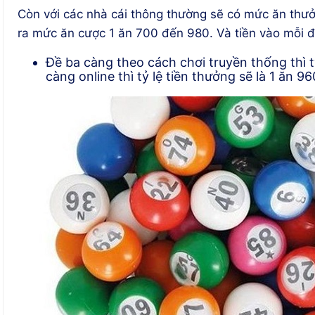
Còn với các nhà cái thông thường sẽ có mức ăn thưở
ra mức ăn cược 1 ăn 700 đến 980. Và tiền vào mỗi 
Đề ba càng theo cách chơi truyền thống thì tỷ
càng online thì tỷ lệ tiền thưởng sẽ là 1 ăn 96