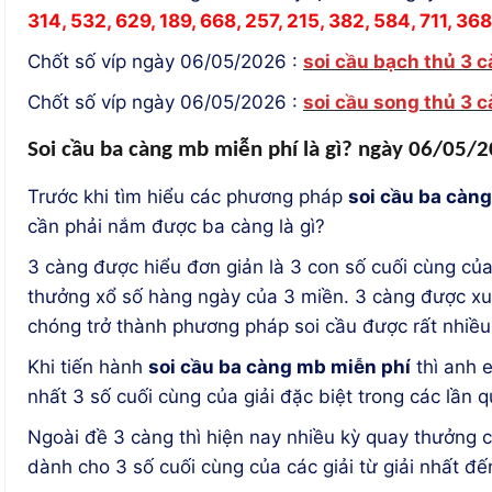
314, 532, 629, 189, 668, 257, 215, 382, 584, 711, 36
Chốt số víp ngày 06/05/2026 :
soi cầu bạch thủ 3 c
Chốt số víp ngày 06/05/2026 :
soi cầu song thủ 3 c
Soi cầu ba càng mb miễn phí là gì? ngày 06/05/
Trước khi tìm hiểu các phương pháp
soi cầu ba càn
cần phải nắm được ba càng là gì?
3 càng được hiểu đơn giản là 3 con số cuối cùng của
thưởng xổ số hàng ngày của 3 miền. 3 càng được xuấ
chóng trở thành phương pháp soi cầu được rất nhiều
Khi tiến hành
soi cầu ba càng mb miễn phí
thì anh 
nhất 3 số cuối cùng của giải đặc biệt trong các lần
Ngoài đề 3 càng thì hiện nay nhiều kỳ quay thưởng 
dành cho 3 số cuối cùng của các giải từ giải nhất đến