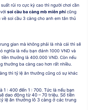
ất rủi ro cực kỳ cao thì người chơi cần
 với
soi cầu ba càng mb miễn phí
cũng
ủ về soi cầu 3 càng cho anh em tân thủ
ung gian mà không phải là nhà cái thì sẽ
 có nghĩa là nếu bạn đánh 1000 VND và
 tiền thưởng là 400.000 VND. Còn nếu
ăng thưởng ba càng cao hơn rất nhiều.
càng thì tỷ lệ ăn thưởng cũng có sự khác
là 1 : 400 đến 1 : 700. Tức là nếu bạn
ẽ dao động từ 40 – 70 triệu. Số tiền
ỷ lệ ăn thưởng lô 3 càng ở các trung