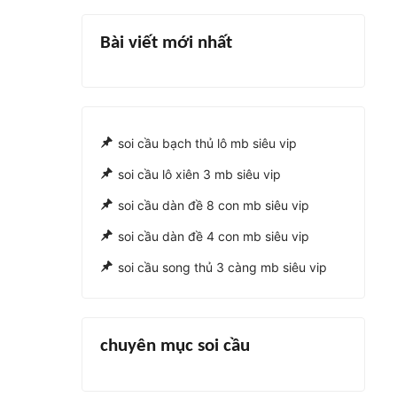
Bài viết mới nhất
soi cầu bạch thủ lô mb siêu vip
soi cầu lô xiên 3 mb siêu vip
soi cầu dàn đề 8 con mb siêu vip
soi cầu dàn đề 4 con mb siêu vip
soi cầu song thủ 3 càng mb siêu vip
chuyên mục soi cầu