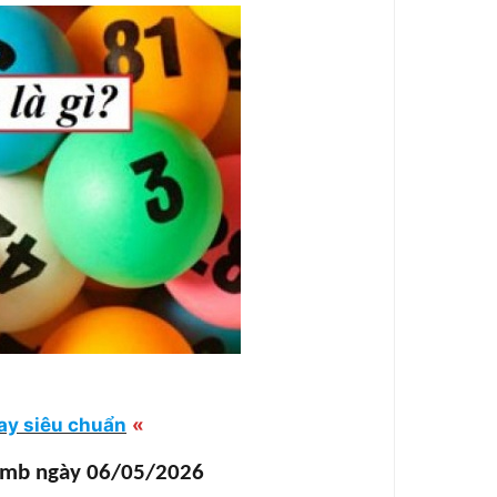
ay siêu chuẩn
«
g mb ngày 06/05/2026