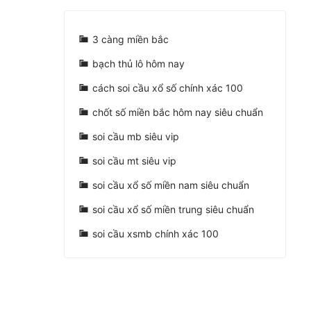
3 càng miền bắc
bạch thủ lô hôm nay
cách soi cầu xổ số chính xác 100
chốt số miền bắc hôm nay siêu chuẩn
soi cầu mb siêu vip
soi cầu mt siêu vip
soi cầu xổ số miền nam siêu chuẩn
soi cầu xổ số miền trung siêu chuẩn
soi cầu xsmb chính xác 100