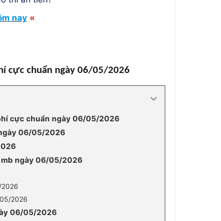
hôm nay
«
hí cực chuẩn ngày 06/05/2026
phí cực chuẩn ngày 06/05/2026
y ngày 06/05/2026
2026
ng mb ngày 06/05/2026
5/2026
/05/2026
gày 06/05/2026