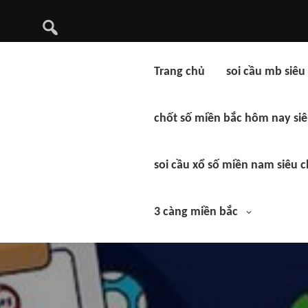
Skip
to
content
Trang chủ
soi cầu mb siêu
chốt số miền bắc hôm nay si
soi cầu xổ số miền nam siêu 
3 càng miền bắc