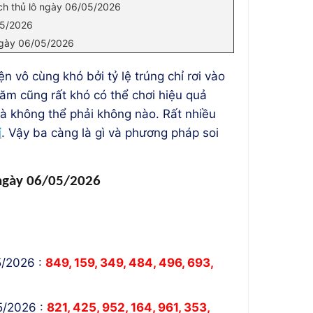
ch thủ lô ngày 06/05/2026
05/2026
ngày 06/05/2026
n vô cùng khó bởi tỷ lệ trúng chỉ rơi vào
ăm cũng rất khó có thể chơi hiệu quả
à không thể phải không nào. Rất nhiều
í
. Vậy ba càng là gì và phương pháp soi
 ngày 06/05/2026
5/2026 :
849, 159, 349, 484, 496, 693,
5/2026 :
821, 425, 952, 164, 961, 353,